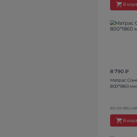
В кор
8 790 ₽
Матрас Сон
800*1860 мм
80×20×186 см
В
В кор