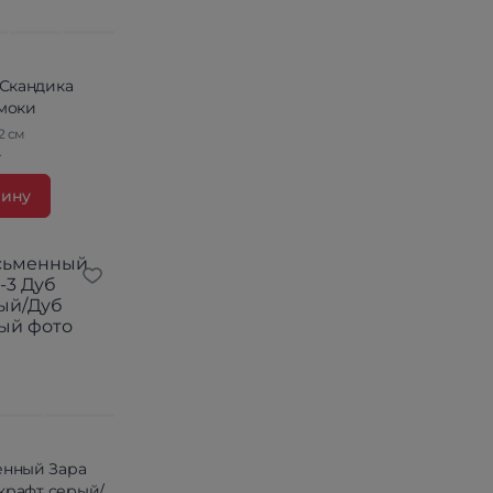
 Скандика
смоки
2 см
.
зину
енный Зара
 крафт серый/