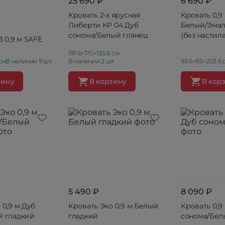
25 690 ₽
6 690 ₽
Кровать 2-х ярусная
Кровать 0,9
Либерти КР 04 Дуб
Белый/Эмаль
сонома/Белый глянец
(без настила
3 0,9 м SAFE
197.6×170×135.8 см
см
В наличии 9 шт.
В наличии 2 шт.
93.6×85×203.6 
зину
В корзину
В кор
5 490 ₽
8 090 ₽
 0,9 м Дуб
Кровать Эко 0,9 м Белый
Кровать 0,9
й гладкий
гладкий
сонома/Бел