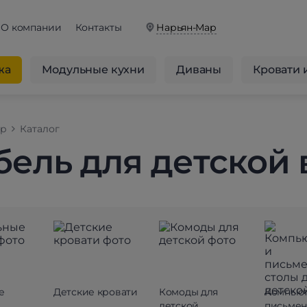
О компании
Контакты
Нарьян-Мар
жа
Модульные кухни
Диваны
Кровати 
op
Каталог
ель для детской 
е
Детские кровати
Комоды для
Компью
детской
письме