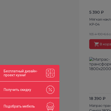
5 390 ₽
Мягкая накл
КР-04
103.4×100×6.6 
В кор
Бесплатный дизайн-
проект кухни!
Получить скидку
18 390 ₽
Матрас-тра
Подобрать мебель
Симпл 1800