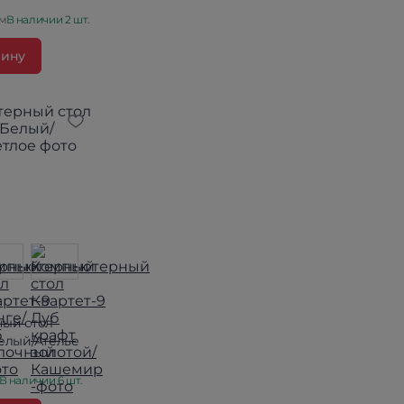
см
В наличии 2 шт.
зину
ый стол
елый/Ателье
В наличии 6 шт.