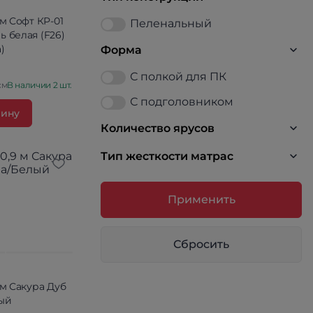
 м Софт КР-01
Пеленальный
 белая (F26)
)
Форма
С полкой для ПК
см
В наличии 2 шт.
С подголовником
зину
Количество ярусов
Тип жесткости матрас
Применить
Сбросить
 м Сакура Дуб
ый