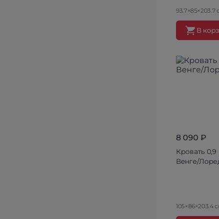
93.7×85×203.7 
В кор
8 090 ₽
Кровать 0,9
Венге/Лоре
105×86×203.4 