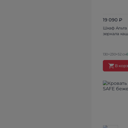
19 090 ₽
Шкаф Альта (
зеркала ка
130×230×52 см
В кор