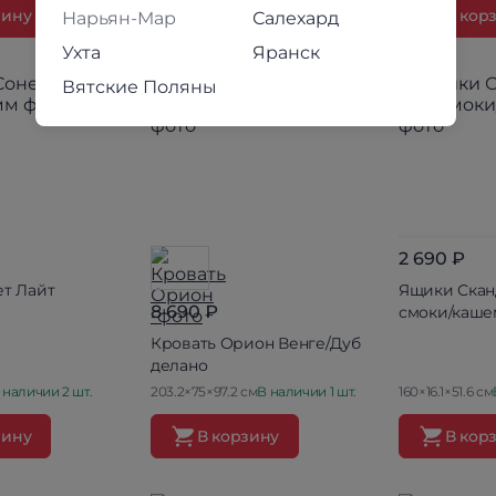
зину
В корзину
В кор
Нарьян-Мар
Салехард
Ухта
Яранск
Вятские Поляны
2 690 ₽
ет Лайт
Ящики Скан
8 690 ₽
смоки/каш
Кровать Орион Венге/Дуб
делано
 наличии 2 шт.
203.2×75×97.2 см
В наличии 1 шт.
160×16.1×51.6 см
зину
В корзину
В кор