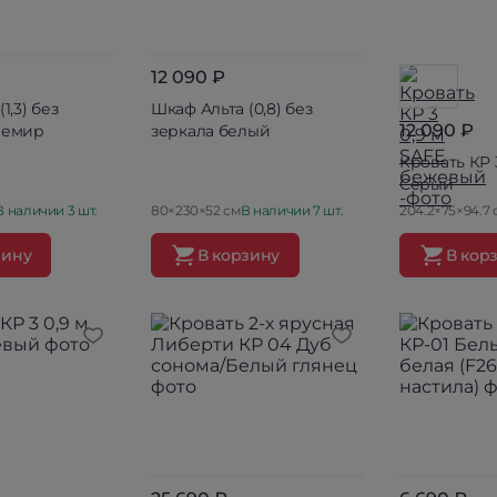
12 090 ₽
1,3) без
Шкаф Альта (0,8) без
12 090 ₽
шемир
зеркала белый
Кровать КР 
Серый
В наличии 3 шт.
80×230×52 см
В наличии 7 шт.
204.2×75×94.7 
зину
В корзину
В кор