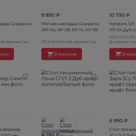
8 890 ₽
10 790 ₽
адка Скандика
Мягкая накладка Скандика
Кровать 0,9
(КР-04, КР-09, КР-14, КР-19)
КР-04 Дуб 
103.4×42.1×203.
см
В наличии 1 шт.
213.2×100×6.6 см
В наличии 1 шт.
В наличии 1 шт
зину
В корзину
В кор
6 990 ₽
нсформер
Стол письм
8 290 ₽
х2000 мм
3Су 11-3 Дуб