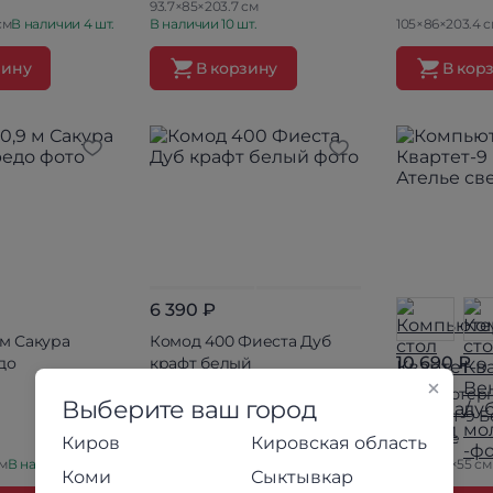
93.7×85×203.7 см
см
В наличии 4 шт.
В наличии 10 шт.
105×86×203.4 
зину
В корзину
В кор
6 390 ₽
 м Сакура
Комод 400 Фиеста Дуб
10 690 ₽
до
крафт белый
Компьютерн
Выберите ваш город
Квартет-9 Б
светлое
Киров
Кировская область
см
В наличии 8 шт.
40×120×50 см
В наличии 9 шт.
140×171.6×55 см
Коми
Сыктывкар