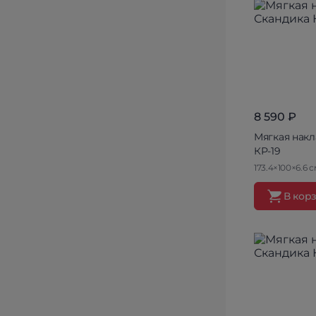
8 590 ₽
Мягкая накл
КР-19
173.4×100×6.6 с
В кор