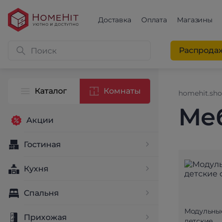
Доставка
Оплата
Магазины
Распрода
Каталог
Комнаты
homehit.sh
Меб
Акции
Гостиная
Кухня
Спальня
Модульны
Прихожая
детские