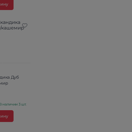
зину
дика Дуб
емир
В наличии 3 шт.
зину