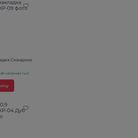
адка Скандика
м
В наличии 1 шт.
зину