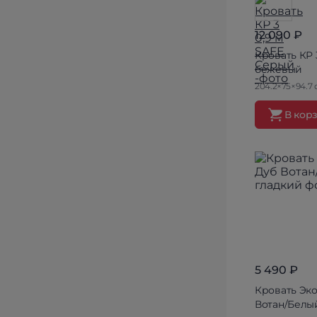
12 090 ₽
Кровать КР 
бежевый
204.2×75×94.7 
В кор
5 490 ₽
Кровать Эко
Вотан/Белы