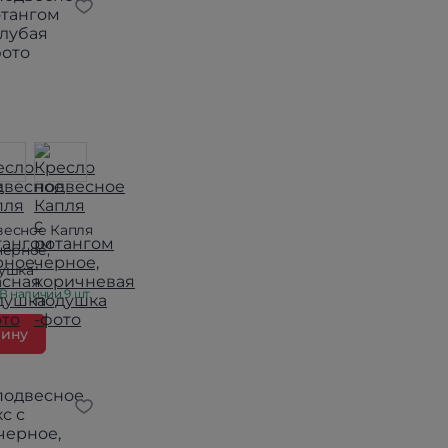
весное Капля
черное,
душка
В наличии 9 шт.
зину