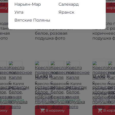
Нарьян-Мар
Салехард
зину
В корзину
В кор
Ухта
Яранск
Вятские Поляны
12 490 ₽
12 490 ₽
весное Капля
Кресло подвесное Капля
Кресло под
белое, зеленая
с ротангом белое, розовая
с ротангом 
подушка
голубая по
В наличии 12 шт.
108×186×108 см
В наличии 2 шт.
108×186×108 см
зину
В корзину
В кор