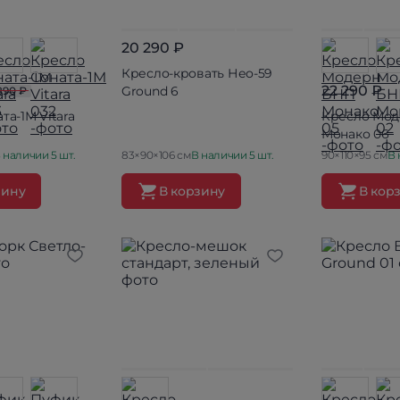
20 290 ₽
Кресло-кровать Нео-59
22 290 ₽
Ground 6
890 ₽
та-1М Vitara
Кресло Мо
Монако 06
 наличии 5 шт.
83×90×106 см
В наличии 5 шт.
90×110×95 см
В 
зину
В корзину
В кор