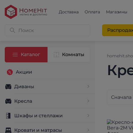
Доставка
Оплата
Магазины
Распрода
Каталог
Комнаты
homehit.sh
Кре
Акции
Диваны
Кресла
Шкафы и стеллажи
Кровати и матрасы