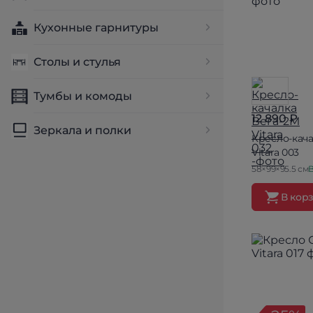
Кухонные гарнитуры
Столы и стулья
Тумбы и комоды
12 890 ₽
Зеркала и полки
Кресло-кача
Vitara 003
58×99×95.5 см
В
В кор