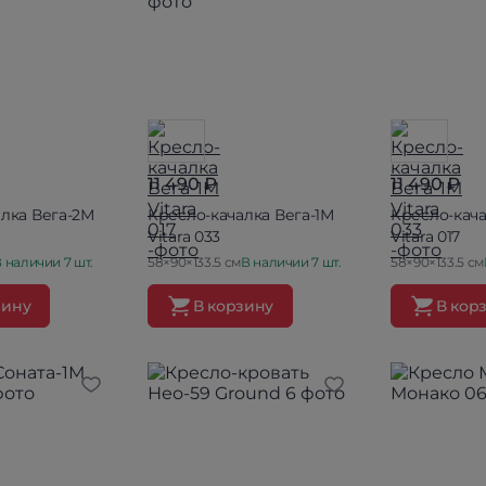
11 490 ₽
11 490 ₽
лка Вега-2М
Кресло-качалка Вега-1М
Кресло-кача
Vitara 033
Vitara 017
 наличии 7 шт.
58×90×133.5 см
В наличии 7 шт.
58×90×133.5 см
зину
В корзину
В кор