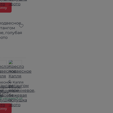
зину
весное Капля
коричневое,
душка
В наличии 9 шт.
зину