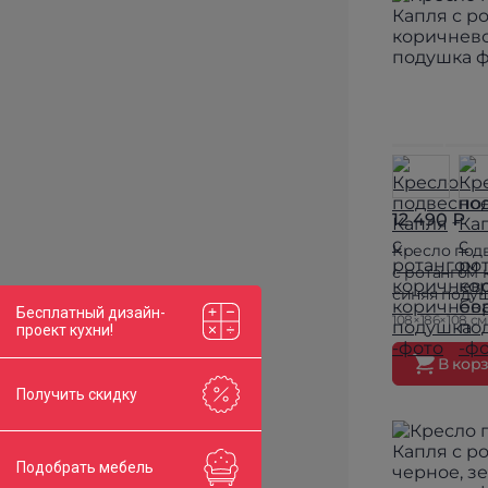
12 490 ₽
Кресло под
с ротангом 
синяя поду
Бесплатный дизайн-
108×186×108 см
проект кухни!
В кор
Получить скидку
Подобрать мебель