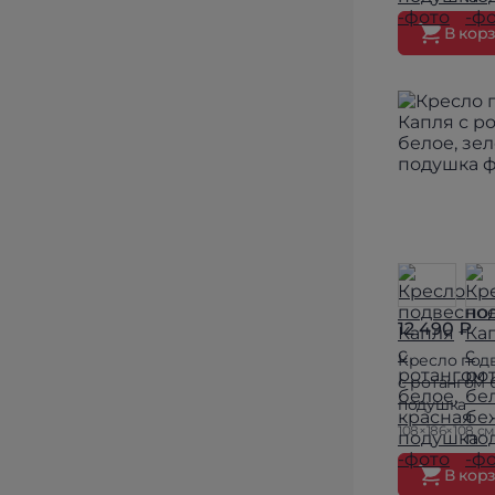
В кор
12 490 ₽
Кресло под
с ротангом 
подушка
108×186×108 см
В кор