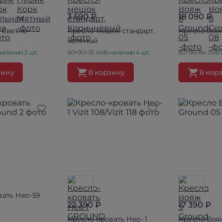
3 590 ₽
18 090 ₽
 Светло-
Кресло-мешок стандарт,
Кресло Вояж
зеленый
наличии 2 шт.
60×90×55 см
В наличии 4 шт.
82×96×84 см
В 
зину
В корзину
В кор
вать Нео-59
22 390 ₽
17 390 ₽
Кресло-кровать Нео- 1
Кресло Вояж