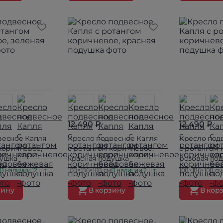
12 490 ₽
12 490 ₽
весное Капля
Кресло подвесное Капля
Кресло под
коричневое,
с ротангом коричневое,
с ротангом 
душка
красная подушка
розовая по
В наличии 12 шт.
108×186×108 см
В наличии 2 шт.
108×186×108 см
зину
В корзину
В кор