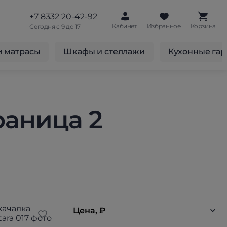
+7 8332 20-42-92
Кабинет
Избранное
Корзина
Сегодня с 9 до 17
и матрасы
Шкафы и стеллажи
Кухонные га
раница 2
Цена, ₽