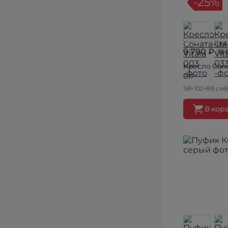
-25%
9 790 ₽
12 
Кресло Сона
017
58×100×88 см
В
В кор