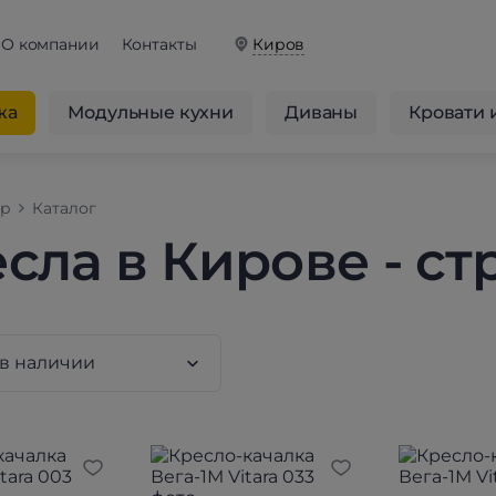
О компании
Контакты
Киров
жа
Модульные кухни
Диваны
Кровати 
op
Каталог
сла в Кирове - ст