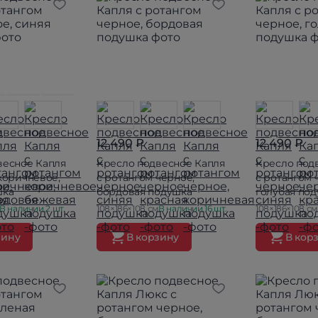
12 490 ₽
12 490 ₽
весное Капля
Кресло подвесное Капля
Кресло под
коричневое,
с ротангом черное,
с ротангом 
шка
бордовая подушка
голубая по
В наличии 2 шт.
108×186×108 см
В наличии 16 шт.
108×186×108 см
зину
В корзину
В кор