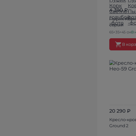
4 390 ₽
Пуфик Корк
серый
65×35×45 см
В 
В кор
20 290 ₽
Кресло-кро
Ground 2