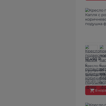
12 490 ₽
Кресло под
с ротангом 
зеленая по
108×186×108 см
В кор