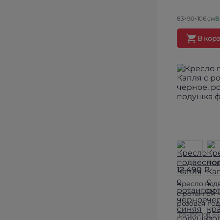
83×90×106 см
В
В кор
12 490 ₽
Кресло под
с ротангом 
розовая по
108×186×108 см