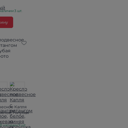
наличии 3 шт.
зину
весное Капля
белое, голубая
В наличии 9 шт.