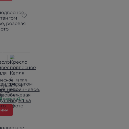
весное Капля
коричневое,
душка
В наличии 2 шт.
зину