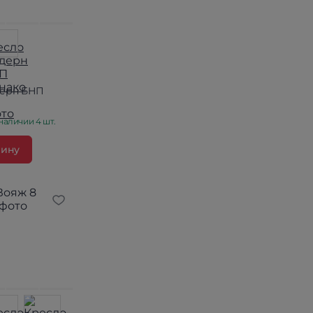
дерн БНП
наличии 4 шт.
зину