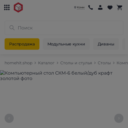
Коми
Распродажа
Модульные кухни
Диваны
homehit.shop
Каталог
Столы и стулья
Столы
Комп