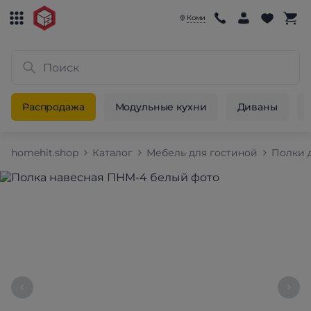
Коми
Распродажа
Модульные кухни
Диваны
homehit.shop
Каталог
Мебель для гостиной
Полки 