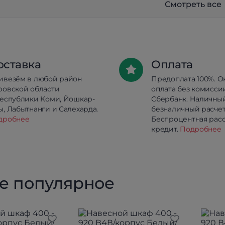
Смотреть все
оставка
Оплата
ивезём в любой район
Предоплата 100%. О
ровской области
оплата без комисси
республики Коми, Йошкар-
Сбербанк. Наличны
, Лабытнанги и Салехарда.
безналичный расчет
дробнее
Беспроцентная расс
кредит.
Подробнее
е популярное