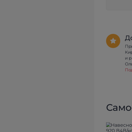
Д
Пр
Ки
и 
Олы
По
Само