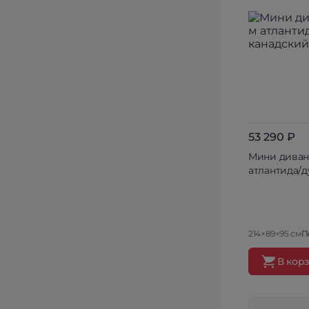
53 290 ₽
Мини диван 
атлантида/д
214×89×95 см
П
В кор