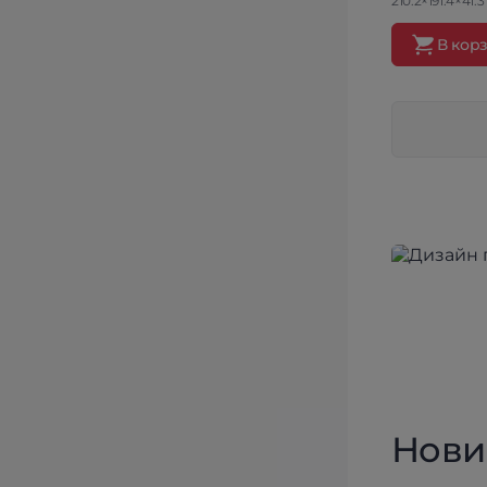
210.2×191.4×41.3
В кор
Нови