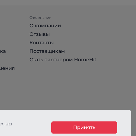
О компании
О компании
Отзывы
Контакты
ка
Поставщикам
Стать партнером HomeHit
шения
», вы
Принять