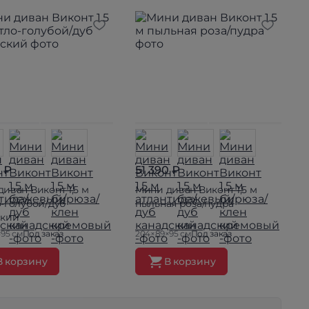
0 ₽
51 390 ₽
иван Виконт 1,5 м
Мини диван Виконт 1,5 м
-голубой/дуб
пыльная роза/пудра
ский
95 см
Под заказ
204×89×95 см
Под заказ
В корзину
В корзину