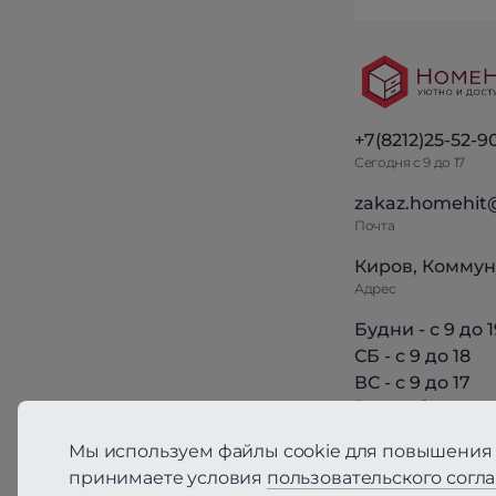
+7(8212)25-52-9
Сегодня с 9 до 17
zakaz.homehit
Почта
Киров, Коммун
Адрес
Будни - с 9 до 1
СБ - с 9 до 18
ВС - с 9 до 17
Режим работы
Мы используем файлы cookie для повышения 
принимаете условия
пользовательского согл