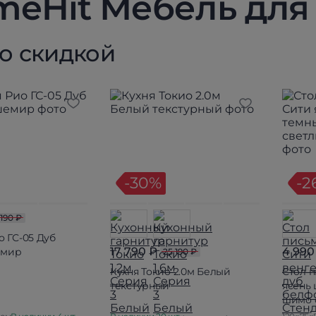
eHit Мебель для
со скидкой
-30%
-2
 190 ₽
о ГС-05 Дуб
17 790 ₽
4 990
емир
25 190 ₽
Кухня Токио 2.0м Белый
Стол 
текстурный
ясень
шимо 