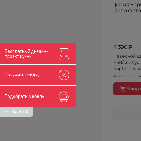
4 390 ₽
Бесплатный дизайн-
Навесной шк
проект кухни!
В4В/корпус
Карбон вул
Получить скидку
40×92×31 см
По
В кор
Подобрать мебель
СВЕРНУТЬ