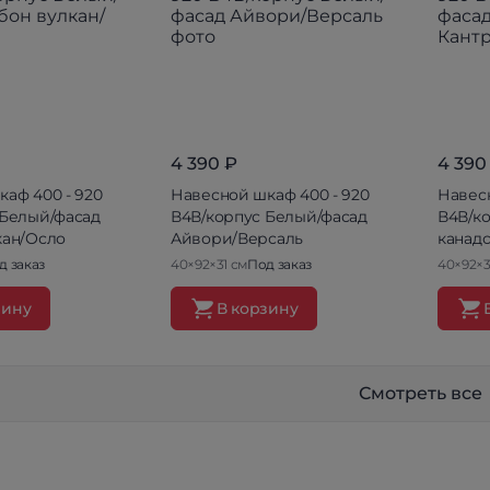
4 390 ₽
4 390
аф 400 - 920
Навесной шкаф 400 - 920
Навесн
 Белый/фасад
В4В/корпус Белый/фасад
В4В/к
кан/Осло
Айвори/Версаль
канад
д заказ
40×92×31 см
Под заказ
40×92×3
зину
В корзину
Смотреть все