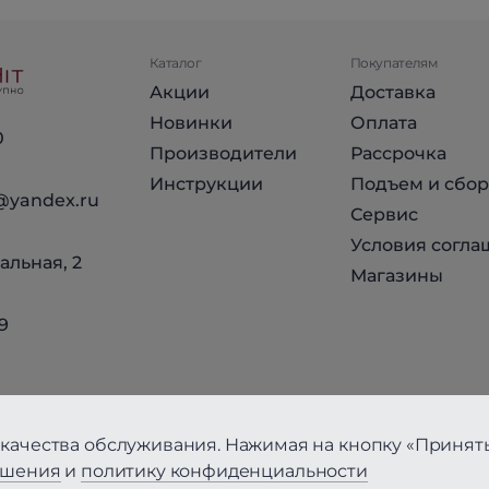
Каталог
Покупателям
Акции
Доставка
Новинки
Оплата
0
Производители
Рассрочка
Инструкции
Подъем и сбор
@yandex.ru
Сервис
Условия согла
альная, 2
Магазины
9
качества обслуживания. Нажимая на кнопку «Принять
ашения
и
политику конфиденциальности