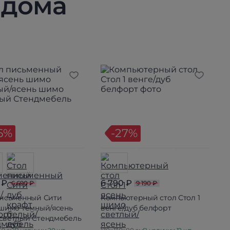
 дома
6%
-27%
 ₽
6 790 ₽
6 690 ₽
9 190 ₽
письменный Сити
Компьютерный стол Стол 1
 шимо темный/ясень
венге/дуб белфорт
светлый Стендмебель