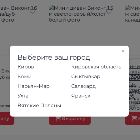
Выберите ваш город
Киров
Кировская область
Виконт 1,6 м
Коми
Сыктывкар
51 390 ₽
51 39
уб канадский
Нарьян-Мар
Салехард
Мини диван Виконт 1,5 м
Мини д
светло-серый/холст белый
светло
Ухта
Яранск
канад
Вятские Поляны
од заказ
204×89×95 см
Под заказ
204×89×
зину
В корзину