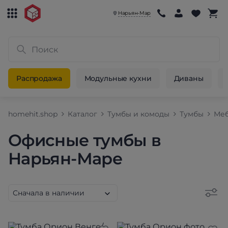
Нарьян-Мар
Распродажа
Модульные кухни
Диваны
homehit.shop
Каталог
Тумбы и комоды
Тумбы
Меб
Офисные тумбы в
Нарьян-Маре