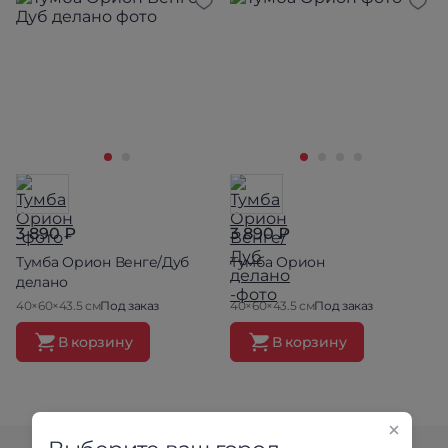
3 890 ₽
3 890 ₽
Тумба Орион Венге/Дуб
Тумба Орион
делано
40×60×43.5 см
Под заказ
40×60×43.5 см
Под заказ
В корзину
В корзину