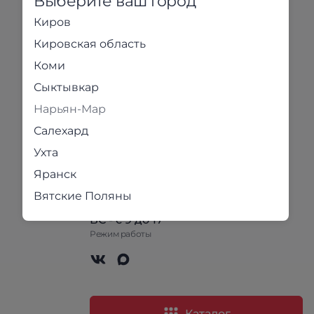
Выберите ваш город
Киров
Кировская область
Коми
+7 8332 20-42-92
Сегодня с 9 до 19
Сыктывкар
zakaz.homehit@yandex.ru
Нарьян-Мар
Почта
Салехард
Киров, Коммунальная, 2
Ухта
Адрес
Яранск
Будни - с 9 до 19
Вятские Поляны
СБ - с 9 до 18
ВС - с 9 до 17
Режим работы
Каталог