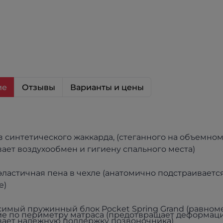
ие
Отзывы
Варианты и цены
з синтетического жаккарда, (стеганного на объемном
ает воздухообмен и гигиену спального места)
ластичная пена в чехле (анатомично подстраивается
е)
имый пружинный блок Pocket Spring Grand (равном
е по периметру матраса (предотвращает деформац
ает надежную поддержку позвоночника)