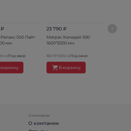
 ₽
23 790 ₽
17 990 ₽
 Релакс 500 Лайт
Матрас Холидей 500
Матрас DS
000 мм
1600*2000 мм
Cocos 160
00 см
Под заказ
160×17×200 см
Под заказ
160×20×200 
 корзину
В корзину
В ко
О компании
О компании