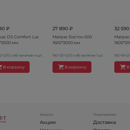
590 ₽
27 890 ₽
32 590
ас DS Comfort Lux
Матрас Бостон 500
Матрас
*2000 мм
1600*2000 мм
1600*2
22×200 см
В наличии 4 шт.
160×20×200 см
В наличии 1 шт.
160×18×2
В корзину
В корзину
В
Каталог
Покупателям
Акции
Доставка