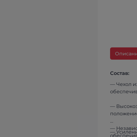
Описан
Состав:
— Чехол и
обеспечив
— Высокоэ
положени
— Независ
— Усилени
обеспечив