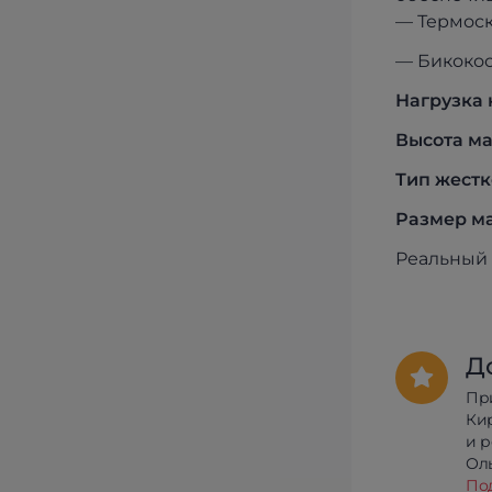
— Термоск
— Бикокос
Нагрузка 
Высота ма
Тип жестк
Размер ма
Реальный 
Д
Пр
Ки
и 
Олы
По