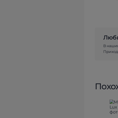
Люби
В наши
Приходи
Похо