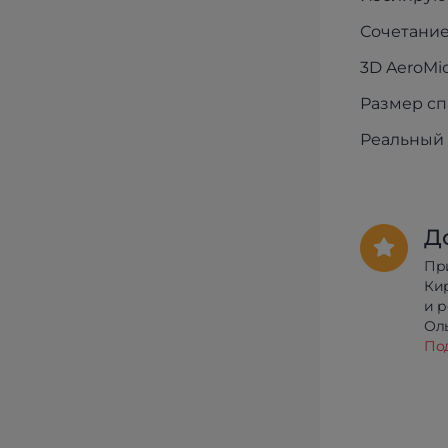
Сочетание
3D AeroMi
Размер сп
Реальный 
Д
Пр
Ки
и 
Олы
По