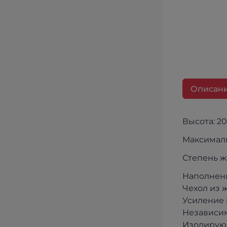
Описан
Высота: 2
Максималь
Степень ж
Наполнен
Чехол из 
Усиление 
Независим
Изолирую