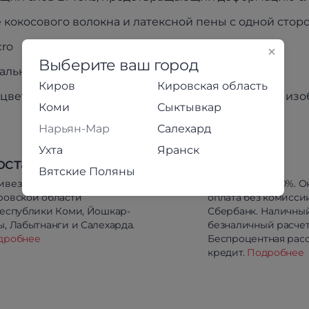
 кокосового волокна и латексной пены с одной стор
cro
Выберите ваш город
ального места: 900х1900 мм
Киров
Кировская область
цвет товара может незначительно отличаться от из
Коми
Сыктывкар
Нарьян-Мар
Салехард
Ухта
Яранск
оставка
Оплата
Вятские Поляны
ивезём в любой район
Предоплата 100%. О
ровской области
оплата без комисси
республики Коми, Йошкар-
Сбербанк. Наличны
, Лабытнанги и Салехарда.
безналичный расчет
дробнее
Беспроцентная расс
кредит.
Подробнее