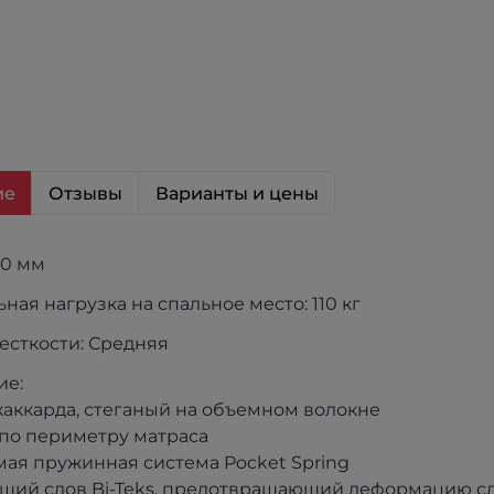
ие
Отзывы
Варианты и цены
00 мм
ная нагрузка на спальное место: 110 кг
есткости: Средняя
ие:
жаккарда, стеганый на объемном волокне
по периметру матраса
ая пружинная система Pocket Spring
щий слов Bi-Teks, предотвращающий деформацию с