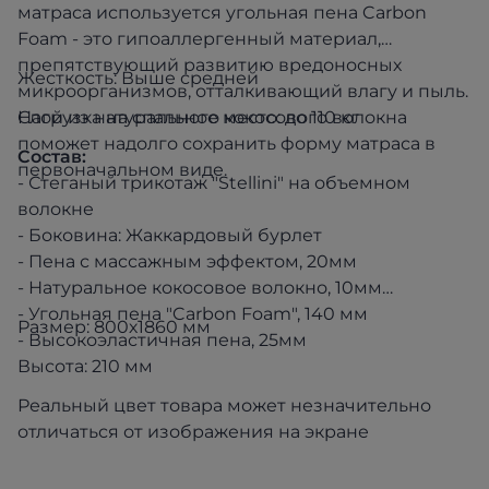
матраса используется угольная пена Carbon
Foam - это гипоаллергенный материал,
препятствующий развитию вредоносных
Жесткость: Выше средней
микроорганизмов, отталкивающий влагу и пыль.
Слой из натурального кокосового волокна
Нагрузка на спальное место: до 110 кг
поможет надолго сохранить форму матраса в
Состав:
первоначальном виде.
- Стеганый трикотаж "Stellini" на объемном
волокне
- Боковина: Жаккардовый бурлет
- Пена с массажным эффектом, 20мм
- Натуральное кокосовое волокно, 10мм
- Угольная пена "Carbon Foam", 140 мм
Размер: 800х1860 мм
- Высокоэластичная пена, 25мм
Высота: 210 мм
Реальный цвет товара может незначительно
отличаться от изображения на экране