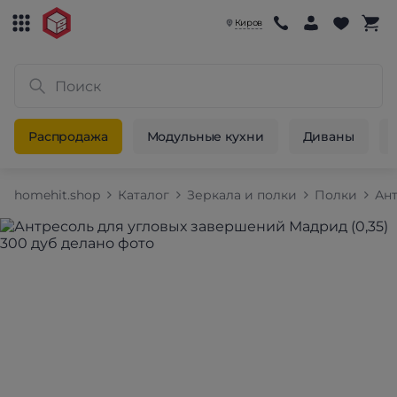
Киров
Распродажа
Модульные кухни
Диваны
homehit.shop
Каталог
Зеркала и полки
Полки
Ан