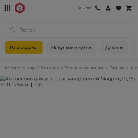
Киров
Распродажа
Модульные кухни
Диваны
homehit.shop
Каталог
Зеркала и полки
Полки
Ан