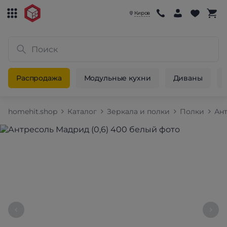
Киров
Распродажа
Модульные кухни
Диваны
homehit.shop
Каталог
Зеркала и полки
Полки
Ан