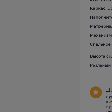
Каркас:
Бр
Наполните
Матрериа
Механизм
Спальное 
Высота си
Реальный 
Д
Пр
Ки
и 