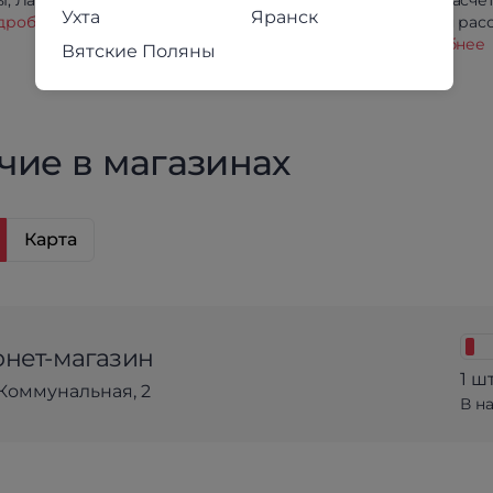
, Лабытнанги и Салехарда.
безналичный расчет
Ухта
Яранск
дробнее
Беспроцентная расс
кредит.
Подробнее
Вятские Поляны
чие в магазинах
Карта
нет-магазин
1 шт
Коммунальная, 2
В н