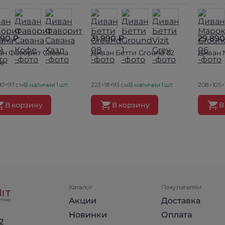
490 ₽
31 990 ₽
29 890
ан Фаворит Савана
Диван Бетти Ground 02
Диван 
те
90×97 см
В наличии 1 шт.
223×91×93 см
В наличии 1 шт.
208×105×
В корзину
В корзину
В
Каталог
Покупателям
Акции
Доставка
Новинки
Оплата
2