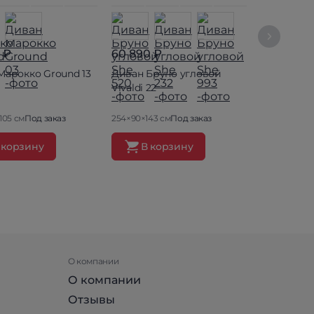
 ₽
60 890 ₽
48 590 ₽
Марокко Ground 13
Диван Бруно угловой
Диван Праг
Vivaldi 22
105 см
Под заказ
254×90×143 см
Под заказ
238×96×102 
 корзину
В корзину
В ко
О компании
О компании
Отзывы