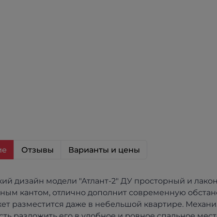
ие
Отзывы
Варианты и цены
ий дизайн модели "Атлант-2" ДУ просторный и лак
ным кантом, отлично дополнит современную обстан
ет разместится даже в небельшой квартире. Механизм
ть разложить его в удобное и ровное спальное мест