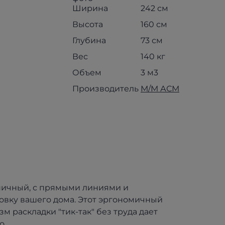
Ширина
242 см
Высота
160 см
Глубина
73 см
Вес
140 кг
Объем
3 м3
Производитель
М/М АСМ
оничный, с прямыми линиями и
овку вашего дома. Этот эргономичный
 раскладки "тик-так" без труда дает
о.