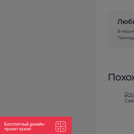
Люби
В наши
Приходи
Похо
Бесплатный дизайн-
проект кухни!