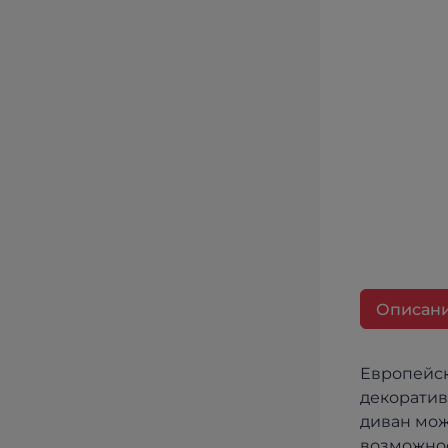
Описан
Европейск
декоратив
диван мож
возможнос