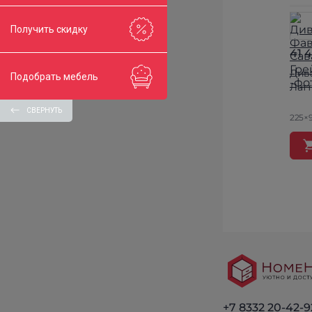
Получить скидку
41 
Див
Подобрать мебель
Лат
СВЕРНУТЬ
225×
+7 8332 20-42-9