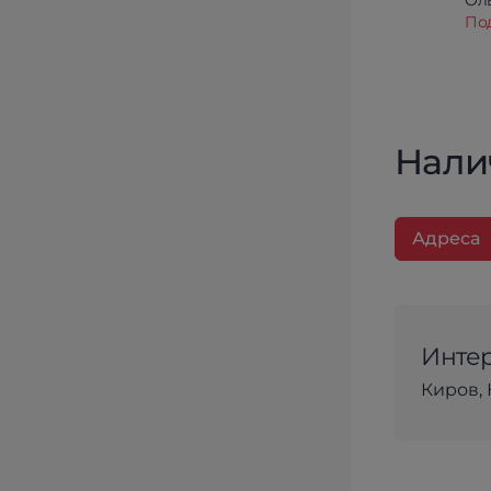
Олы
По
Нали
Адреса
Интер
Киров, 