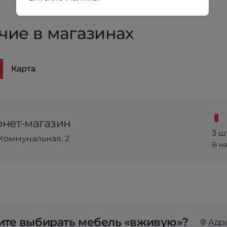
чие в магазинах
Карта
нет-магазин
3 ш
Коммунальная, 2
В н
те выбирать мебель «вживую»?
Адр