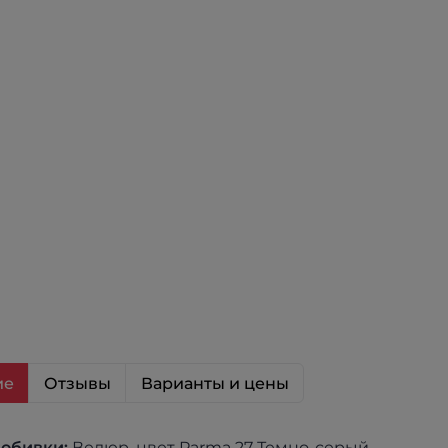
ие
Отзывы
Варианты и цены
 обивки:
Велюр, цвет Parma 27 Темно-серый