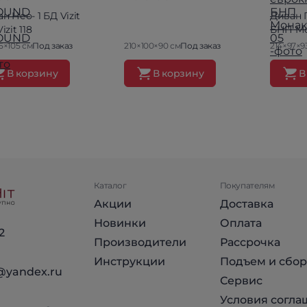
н Нео- 1 БД Vizit
Диван 
izit 118
БНП Мо
5×105 см
Под заказ
210×100×90 см
Под заказ
214×97×9
В корзину
В корзину
В
Каталог
Покупателям
Акции
Доставка
Новинки
Оплата
2
Производители
Рассрочка
Инструкции
Подъем и сбор
@yandex.ru
Сервис
Условия согла