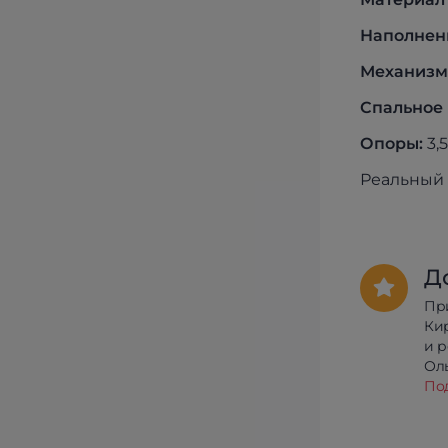
Наполнен
Механизм
Спальное 
Опоры:
3,
Реальный 
Д
Пр
Ки
и 
Олы
По