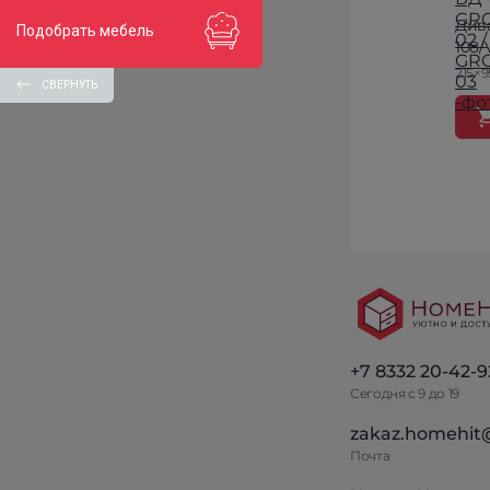
Дива
Подобрать мебель
108/V
215×9
СВЕРНУТЬ
+7 8332 20-42-9
Сегодня с 9 до 19
zakaz.homehit
Почта