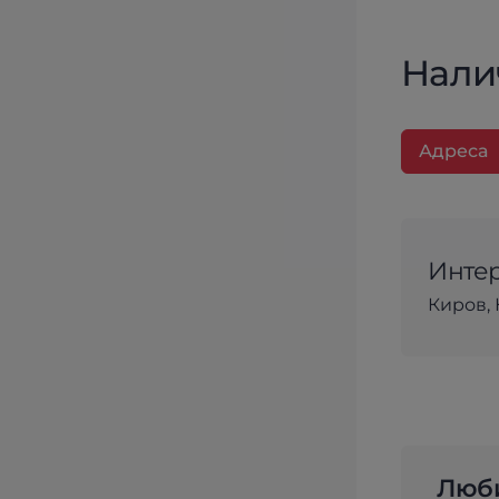
Нали
Адреса
Интер
Киров, 
Люби