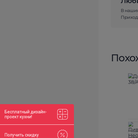
Люби
В наши
Приходи
Похо
Бесплатный дизайн-
проект кухни!
Получить скидку