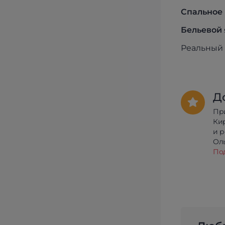
Спальное 
Бельевой 
Реальный 
Д
Пр
Ки
и 
Олы
По