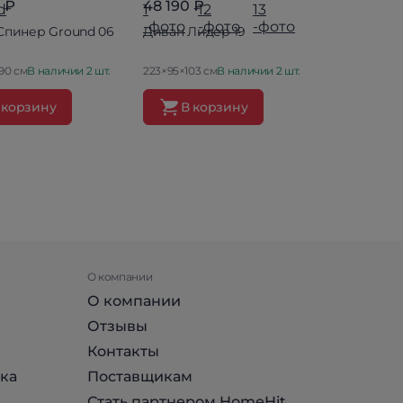
 ₽
48 190 ₽
45 090 ₽
Спинер Ground 06
Диван Лидер 19
Диван Гол
90 см
В наличии 2 шт.
223×95×103 см
В наличии 2 шт.
220×90×98 с
 корзину
В корзину
В ко
О компании
О компании
Отзывы
Контакты
ка
Поставщикам
Стать партнером HomeHit