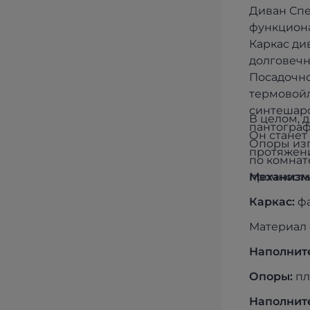
Диван Спе
функциона
Каркас ди
долговечн
Посадочно
термовойл
синтешаро
В целом, д
пантограф
Он станет
Опоры изг
протяжени
по комнат
прочность
Механизм
Каркас:
фа
Материал 
Наполнит
Опоры:
пл
Наполнит