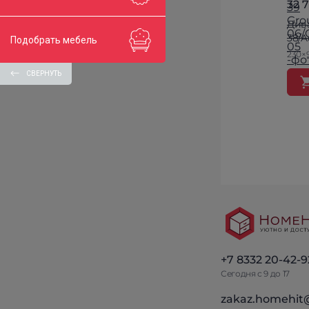
32 
Див
38/A
Подобрать мебель
230×
СВЕРНУТЬ
+7 8332 20-42-9
Сегодня с 9 до 17
zakaz.homehit