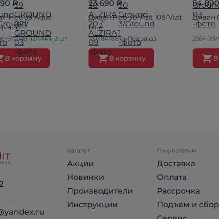
790 ₽
23 690 ₽
54 890
ан Нео 39 Aqua
Диван Нео 30 Vizit 108/Vizit
Диван 
qua 33
blue
96×97 см
В наличии 3 шт.
190×84×88 см
Под заказ
256×108×
В корзину
В корзину
В
Каталог
Покупателям
Акции
Доставка
Новинки
Оплата
2
Производители
Рассрочка
Инструкции
Подъем и сбор
@yandex.ru
Сервис