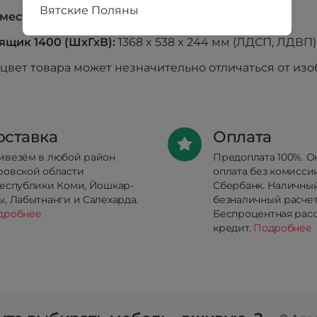
Вятские Поляны
место(ШхГ):
1200 х 1950 мм, 1400 х 1950 мм
ящик 1400 (ШхГхВ):
1368 x 538 x 244 мм (ЛДСП, ЛДВП)
цвет товара может незначительно отличаться от из
оставка
Оплата
ивезём в любой район
Предоплата 100%. О
ровской области
оплата без комисси
республики Коми, Йошкар-
Сбербанк. Наличны
, Лабытнанги и Салехарда.
безналичный расчет
дробнее
Беспроцентная расс
кредит.
Подробнее