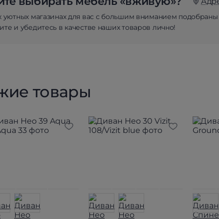
те выбирать мебель «вживую»?
Адр
х уютных магазинах для вас с большим вниманием подобраны
те и убедитесь в качестве наших товаров лично!
жие товары