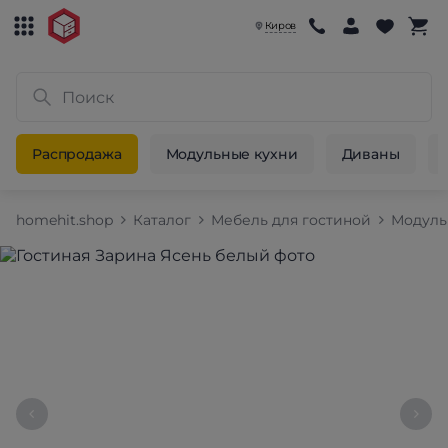
Киров
Распродажа
Модульные кухни
Диваны
homehit.shop
Каталог
Мебель для гостиной
Модуль