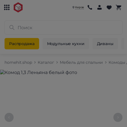
Киров
Распродажа
Модульные кухни
Диваны
homehit.shop
Каталог
Мебель для спальни
Комоды 