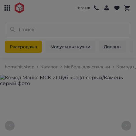
Киров
Распродажа
Модульные кухни
Диваны
homehit.shop
Каталог
Мебель для спальни
Комоды 