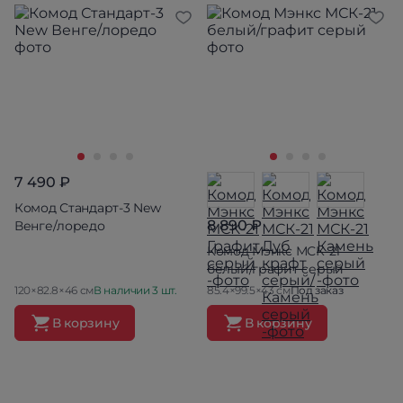
7 490 ₽
Комод Стандарт-3 New
8 890 ₽
Венге/лоредо
Комод Мэнкс МСК-21
белый/графит серый
120×82.8×46 см
В наличии 3 шт.
85.4×99.5×43 см
Под заказ
В корзину
В корзину