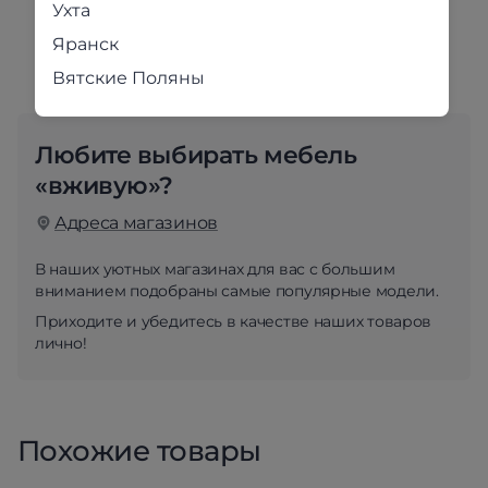
Ухта
Фабричная упаковка. Поддержка клиентов и
собственная сервисная служба.
Яранск
Вятские Поляны
Любите выбирать мебель
«вживую»?
Адреса магазинов
В наших уютных магазинах для вас с большим
вниманием подобраны самые популярные модели.
Приходите и убедитесь в качестве наших товаров
лично!
Похожие товары