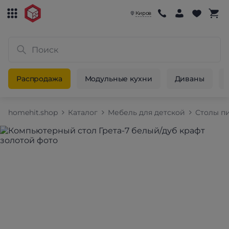
Киров
Распродажа
Модульные кухни
Диваны
homehit.shop
Каталог
Мебель для детской
Столы п