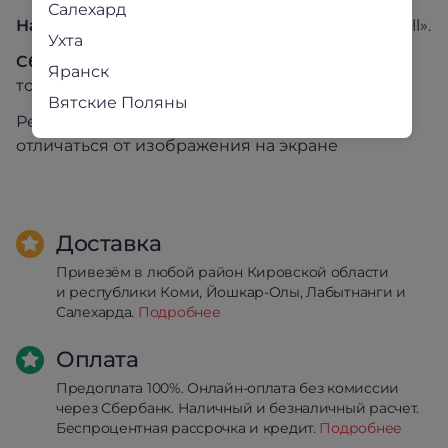
Салехард
Направляющие:
Роликовые, «Boyard» / «Marshall».
Ухта
Сборка:
Не универсальная (стол собирается
Яранск
только как на фото).
Вятские Поляны
Реальный цвет товара может незначительно
отличаться от изображения на экране
Доставка
Привезём в любой район Кировской области
и республики Коми, Йошкар-Олы, Лабытнанги и
Салехарда.
Подробнее
Оплата
Предоплата 100%. Онлайн-оплата без комиссии
через Сбербанк. Наличный и безналичный расчет.
Беспроцентная рассрочка и кредит.
Подробнее