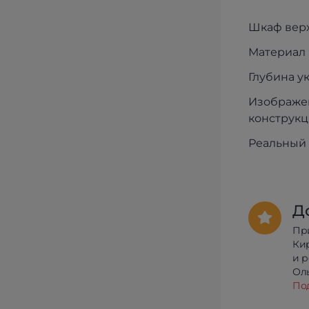
Шкаф вер
Материал 
Глубина у
Изображен
конструкц
Реальный 
Д
Пр
Ки
и 
Олы
По