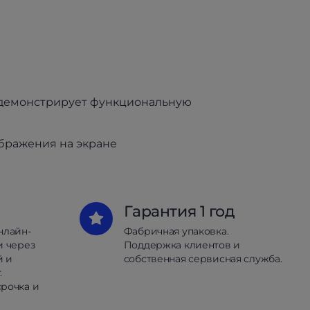
 демонстрирует функциональную
ображения на экране
Гарантия 1 год
нлайн-
Фабричная упаковка.
и через
Поддержка клиентов и
й и
собственная сервисная служба.
.
рочка и