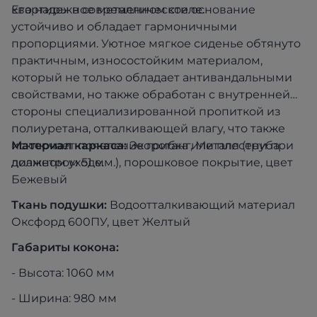
квартиры в современном стиле.
Его надежное металлическое основание
устойчиво и обладает гармоничными
пропорциями. Уютное мягкое сиденье обтянуто
практичным, износостойким материалом,
который не только обладает антивандальными
свойствами, но также обработан с внутренней
стороны специализированной пропиткой из
полиуретана, отталкивающей влагу, что также
исключает появление грибка или плесени при
Материал каркаса:
Экоротанг, Металл (труба
должном уходе.
диаметром 51 мм.), порошковое покрытие, цвет
Бежевый
Ткань подушки:
Водоотталкивающий материал
Оксфорд 600ПУ, цвет Желтый
Габариты кокона:
- Высота: 1060 мм
- Ширина: 980 мм