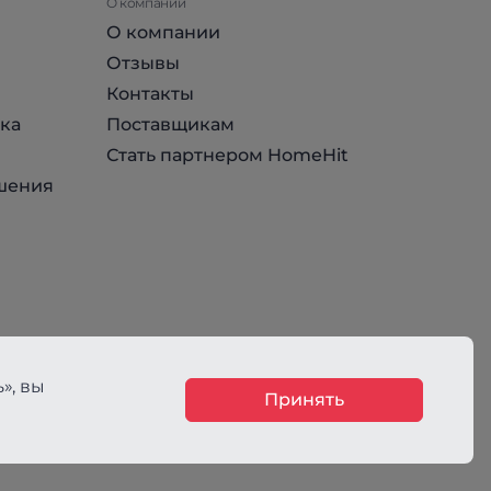
О компании
О компании
Отзывы
Контакты
ка
Поставщикам
Стать партнером HomeHit
шения
», вы
Принять
ния, не является публичной офертой, определяемой положениями