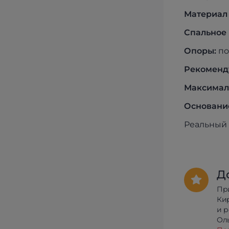
Материал 
Спальное 
Опоры:
по
Рекоменд
Максималь
Основание
Реальный 
Д
Пр
Ки
и 
Олы