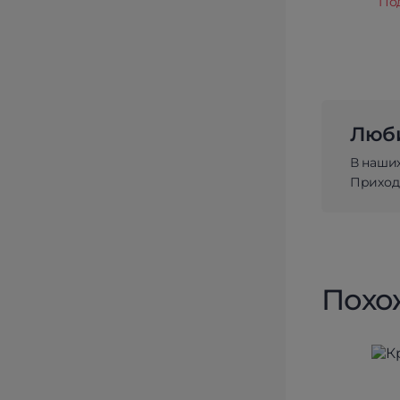
По
Люби
В наши
Приходи
Похо