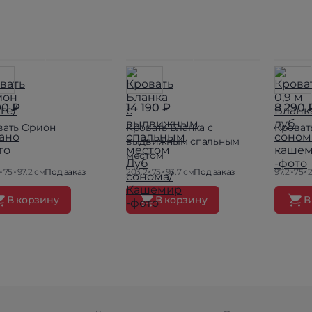
90 ₽
14 190 ₽
8 290 
вать Орион
Кровать Бланка с
Кровать
выдвижным спальным
местом
×75×97.2 см
Под заказ
203.2×75×93.7 см
Под заказ
97.2×75×
В корзину
В корзину
В