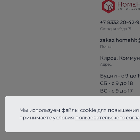
+7 8332 20-42-9
Сегодня с 9 до 19
zakaz.homehit
Почта
Киров, Коммун
Адрес
Будни - с 9 до 1
СБ - с 9 до 18
ВС - с 9 до 17
Режим работы
Мы используем файлы cookie для повышения 
принимаете условия
пользовательского согл
Политика конфиден