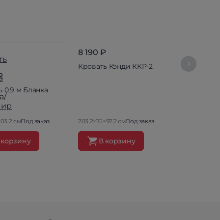
8 190 ₽
Кровать Кэнди ККР-2
₽
8 890 ₽
 0,9 м Бланка
Кровать 0
Лофт
203.2 см
Под заказ
203.2×75×97.2 см
Под заказ
203.2×75×97.
 корзину
В корзину
В ко