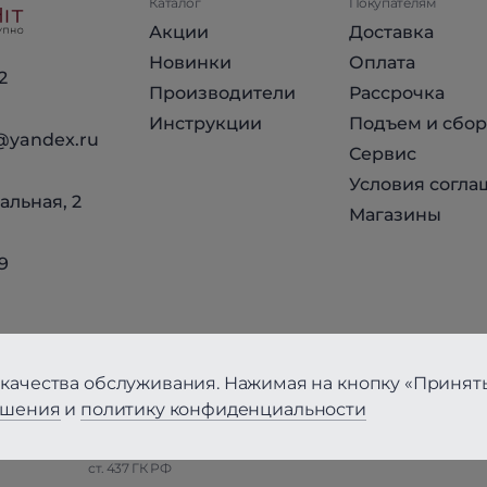
Каталог
Покупателям
Акции
Доставка
Новинки
Оплата
2
Производители
Рассрочка
Инструкции
Подъем и сбор
@yandex.ru
Сервис
Условия согла
альная, 2
Магазины
9
качества обслуживания. Нажимая на кнопку «Принять
ашения
и
политику конфиденциальности
циальности
Вся информация на сайте, за исключением Условий соглаше
ст. 437 ГК РФ