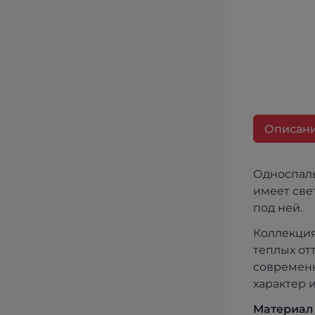
Описан
Односпаль
имеет свет
под ней.
Коллекция
теплых от
современн
характер 
Материал