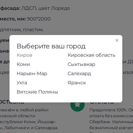
фасада:
ЛДСП, цвет Лоредо
место, мм:
900*2000
дпятник, пластик.
уемая высота матраса:
от 180 мм.
Выберите ваш город
ная нагрузка на спальное место:
100 кг.
Киров
Кировская область
 для кровати приобретается отдельно:
проложки ДС
Коми
Сыктывкар
цвет товара может незначительно отличаться от из
Нарьян-Мар
Салехард
Ухта
Яранск
Вятские Поляны
оставка
Оплата
ивезём в любой район
Предоплата 100%. О
ровской области
оплата без комисси
республики Коми, Йошкар-
Сбербанк. Наличны
, Лабытнанги и Салехарда.
безналичный расчет