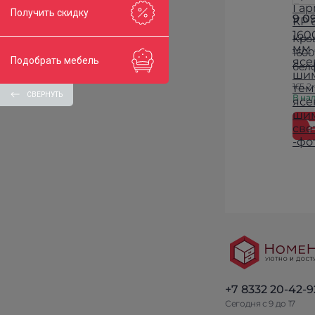
Получить скидку
9 0
Кров
1600
Подобрать мебель
бел
165.2
СВЕРНУТЬ
В нал
+7 8332 20-42-9
Сегодня с 9 до 17