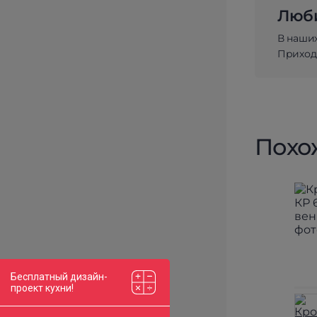
Люби
В наши
Приходи
Похо
Бесплатный дизайн-
проект кухни!