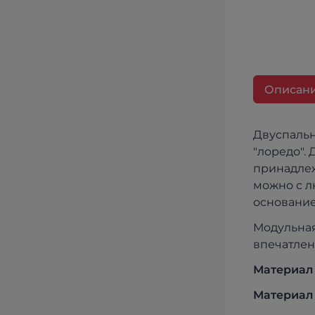
Описан
Двуспальн
"лоредо".
принадлеж
можно с л
основание
Модульная
впечатлен
Материал
Материал