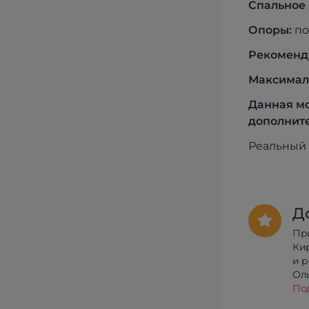
Спальное 
Опоры:
по
Рекоменд
Максималь
Данная мо
дополните
Реальный 
Д
Пр
Ки
и 
Олы
По