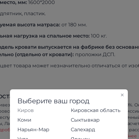
место, мм:
1600*2000
дпятник, пластик.
уемая высота матраса:
от 180 мм.
ная нагрузка на спальное место:
100 кг.
дель кровати выпускается на фабрике без основан
льно (отдельно от кровати):
проложки ДСП.
цвет товара может незначительно отличаться от из
оставка
Оплата
Выберите ваш город
ивезём в любой район
Предоплата 100%. О
Киров
Кировская область
ровской области
оплата без комисси
республики Коми, Йошкар-
Сбербанк. Наличны
Коми
Сыктывкар
, Лабытнанги и Салехарда.
безналичный расчет
Нарьян-Мар
Салехард
дробнее
Беспроцентная расс
кредит.
Подробнее