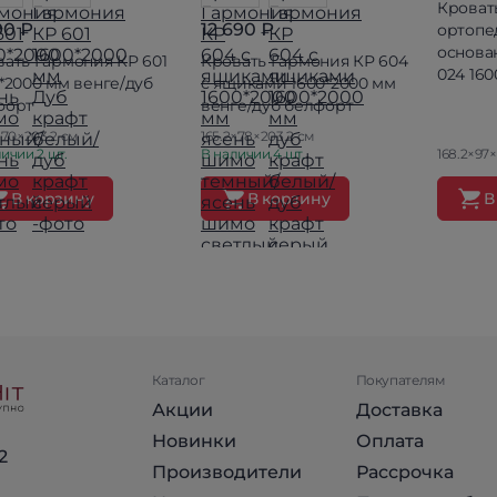
Кроват
90 ₽
12 690 ₽
ортопе
основа
ать Гармония КР 601
Кровать Гармония КР 604
024 16
*2000 мм венге/дуб
с ящиками 1600*2000 мм
форт
венге/дуб белфорт
×70×203.2 см
165.2×78×203.2 см
ичии 2 шт.
В наличии 4 шт.
168.2×97×
В корзину
В корзину
В
Каталог
Покупателям
Акции
Доставка
Новинки
Оплата
2
Производители
Рассрочка