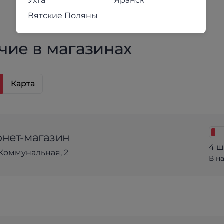
Ухта
Яранск
Вятские Поляны
чие в магазинах
Карта
нет-магазин
4 ш
Коммунальная, 2
В н