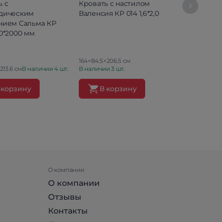
ь с
Кровать с настилом
Кровать Ин
дическим
Валенсия КР 014 1,6*2,0
м
нием Сальма КР
00*2000 мм
164×84.5×206.5 см
213.6 см
В наличии 4 шт.
В наличии 3 шт.
167.2×100×20
 корзину
В корзину
В ко
О компании
О компании
Отзывы
Контакты