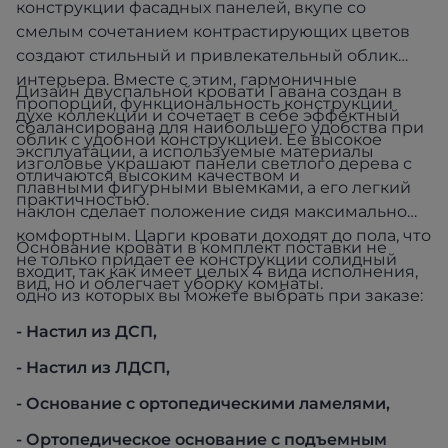
конструкции фасадных панелей, вкупе со
смелым сочетанием контрастирующих цветов
создают стильный и привлекательный облик
интерьера. Вместе с этим, гармоничные
Дизайн двуспальной кровати Гавана создан в
пропорции, функциональность конструкции
духе коллекции и сочетает в себе эффектный
сбалансирована для наибольшего удобства при
облик с удобной конструкцией. Ее высокое
эксплуатации, а используемые материалы
изголовье украшают панели светлого дерева с
отличаются высоким качеством и
плавными фигурными выемками, а его легкий
практичностью.
наклон сделает положение сидя максимально
комфортным. Царги кровати доходят до пола, что
Основание кровати в комплект поставки не
не только придает ее конструкции солидный
входит, так как имеет целых 4 вида исполнения,
вид, но и облегчает уборку комнаты.
одно из которых вы можете выбрать при заказе:
- Настил из ДСП,
- Настил из ЛДСП,
- Основание с ортопедическими ламелями,
- Ортопедическое основание с подъемным