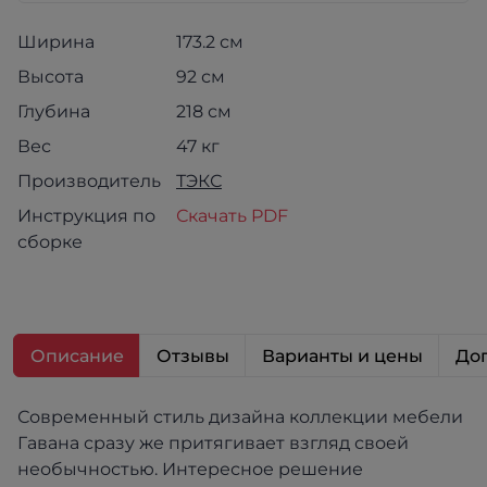
Ширина
173.2 см
Высота
92 см
Глубина
218 см
Вес
47 кг
Производитель
ТЭКС
Инструкция по
Скачать PDF
сборке
Описание
Отзывы
Варианты и цены
Доп
Современный стиль дизайна коллекции мебели
Гавана сразу же притягивает взгляд своей
необычностью. Интересное решение