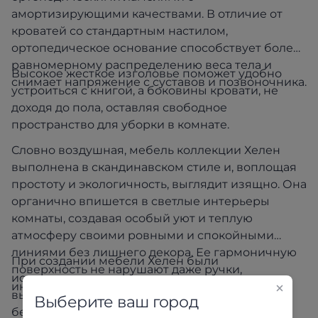
амортизирующими качествами. В отличие от
кроватей со стандартным настилом,
ортопедическое основание способствует более
равномерному распределению веса тела и
Высокое жесткое изголовье поможет удобно
снимает напряжение с суставов и позвоночника.
устроиться с книгой, а боковины кровати, не
доходя до пола, оставляя свободное
пространство для уборки в комнате.
Словно воздушная, мебель коллекции Хелен
выполнена в скандинавском стиле и, воплощая
простоту и экологичность, выглядит изящно. Она
органично впишется в светлые интерьеры
комнаты, создавая особый уют и теплую
атмосферу своими ровными и спокойными
линиями без лишнего декора. Ее гармоничную
При создании мебели Хелен были
поверхность не нарушают даже ручки,
использованы исключительно
интегрированные внутри.
высококачественные материалы и фурнитура,
Выберите ваш город
безопасные для вашего здоровья и