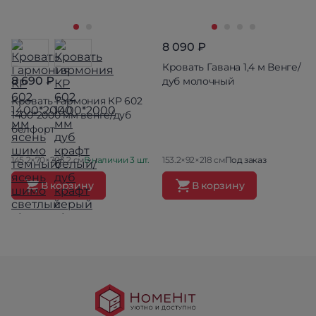
8 090 ₽
Кровать Гавана 1,4 м Венге/
8 690 ₽
дуб молочный
Кровать Гармония КР 602
1400*2000 мм венге/дуб
белфорт
145.2×70×203.2 см
В наличии 3 шт.
153.2×92×218 см
Под заказ
В корзину
В корзину