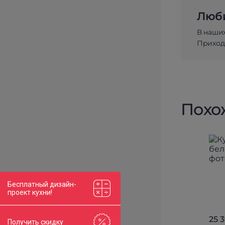
Люби
В наши
Приходи
Похо
Бесплатный дизайн-
проект кухни!
25 
Получить скидку