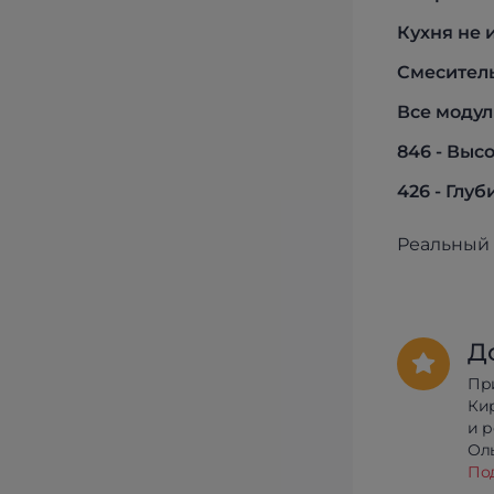
Кухня не 
Смеситель
Все моду
846 - Выс
426 - Глуб
Реальный 
Д
Пр
Ки
и 
Олы
По