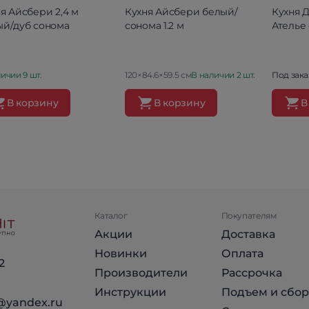
я Айсбери 2,4 м
Кухня Айсбери белый/
Кухня 
ый/дуб сонома
сонома 1.2 м
Ателье
ичии 9 шт.
120×84.6×59.5 см
В наличии 2 шт.
Под зака
В корзину
В корзину
В
Каталог
Покупателям
Акции
Доставка
Новинки
Оплата
2
Производители
Рассрочка
Инструкции
Подъем и сбор
@yandex.ru