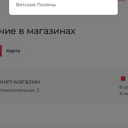
кредит.
Подробнее
Вятские Поляны
чие в магазинах
Карта
нет-магазин
6 ш
Коммунальная, 2
В н