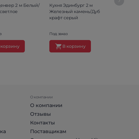
Денвер 2 м Белый/
Кухня Эдинбург 2 м
Кухня Пал
 светлое
Железный камень/Дуб
Белый тек
крафт серый
Цемент с
з
Под заказ
Под заказ
 корзину
В корзину
В ко
О компании
О компании
Отзывы
Контакты
ка
Поставщикам