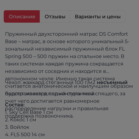
Описание
Отзывы
Варианты и цены
Пружинный двухсторонний матрас DS Comfort
Base – матрас, в основе которого уникальный 5-
зональный независимый пружинный блок FL
Spring 500 – 500 пружин на спальное место. В
таких системах каждая пружина сокращается
независимо от соседних и находится в
автономном чехле. Именно такая система
Чехол: жаккард стеганный 100 г/м2
несъемный
считается анатомической и наилучшим образом
подстраивается под контуры тела спящего, за
Бурлет: жаккард серый стеганный
счет чего достигается равномерное
Состав:
распределение нагрузки и правильная
1. Sky Cell Base 1 см
поддержка позвоночника.
2. Кокос 1 см
3. Войлок
4. FLS 500 14 см