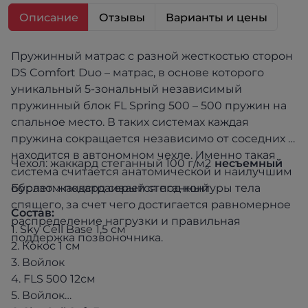
Описание
Отзывы
Варианты и цены
Пружинный матрас с разной жесткостью сторон
DS Comfort Duo – матрас, в основе которого
уникальный 5-зональный независимый
пружинный блок FL Spring 500 – 500 пружин на
спальное место. В таких системах каждая
пружина сокращается независимо от соседних и
находится в автономном чехле. Именно такая
Чехол: жаккард стеганный 100 г/м2
несъемный
система считается анатомической и наилучшим
образом подстраивается под контуры тела
Бурлет: жаккард серый стеганный
спящего, за счет чего достигается равномерное
Состав:
распределение нагрузки и правильная
1. Sky Cell Base 1,5 см
поддержка позвоночника.
2. Кокос 1 см
3. Войлок
4. FLS 500 12см
5. Войлок