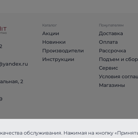
Каталог
Покупателям
Акции
Доставка
Новинки
Оплата
2
Производители
Рассрочка
Инструкции
Подъем и сбор
@yandex.ru
Сервис
Условия согла
альная, 2
Магазины
9
качества обслуживания. Нажимая на кнопку «Принять