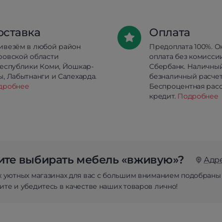
оставка
Оплата
ивезём в любой район
Предоплата 100%. О
ровской области
оплата без комисси
республики Коми, Йошкар-
Сбербанк. Наличны
, Лабытнанги и Салехарда.
безналичный расчет
дробнее
Беспроцентная расс
кредит.
Подробнее
те выбирать мебель «вживую»?
Адр
х уютных магазинах для вас с большим вниманием подобраны
те и убедитесь в качестве наших товаров лично!