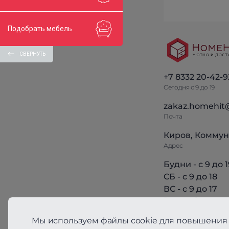
Подобрать мебель
СВЕРНУТЬ
+7 8332 20-42-9
Сегодня с 9 до 19
zakaz.homehit
Почта
Киров, Коммун
Адрес
Будни - с 9 до 1
СБ - с 9 до 18
ВС - с 9 до 17
Режим работы
Мы используем файлы cookie для повышения 