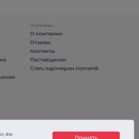
О компании
О компании
Отзывы
Контакты
ка
Поставщикам
Стать партнером HomeHit
шения
», вы
Принять