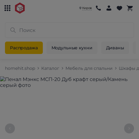
Киров
Распродажа
Модульные кухни
Диваны
homehit.shop
Каталог
Мебель для спальни
Шкафы д