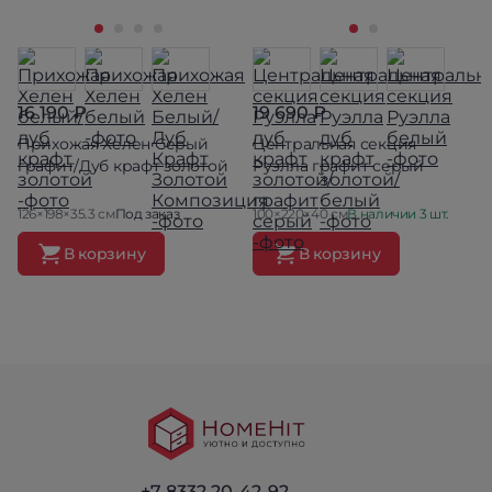
16 190 ₽
19 690 ₽
Прихожая Хелен Серый
Центральная секция
графит/Дуб крафт золотой
Руэлла графит серый
126×198×35.3 см
Под заказ
100×220×40 см
В наличии 3 шт.
В корзину
В корзину
+7 8332 20-42-92