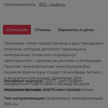
Производитель
BTS - мебель
Описание
Отзывы
Варианты и цены
Прихожая «Мия» представлена в двух трендовых
оттенках, которые дополнят прихожую в
нейтральных тонах или подчеркнут
пространство с яркими акцентами в интерьере.
Простая геометрическая конструкция без
лицевой фурнитуры создаст атмосферу лёгкости
и визуально расширит прихожую. Для
Материал корпуса:
ЛДСП, цвет Графит
комфортной подготовки к выходу из дома
модель дополнена вертикальным зеркалом.
Материал фасада:
ЛДСП, цвет Графит
Тип направляющих:
Шариковые направляющие
350 мм