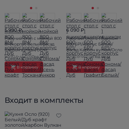
5 990 ₽
6 090 ₽
Рабочий стол с мойкой 800
Рабочий стол с 1 ящиком
8М/корпус Белый/фасад
600 6Р1/корпус Белый/
Карбон вулкан/Осло
фасад Карбон вулкан/Осло
80×82.6×46.2 см
Под заказ
60×82.6×46.2 см
Под заказ
В корзину
В корзину
Входит в комплекты