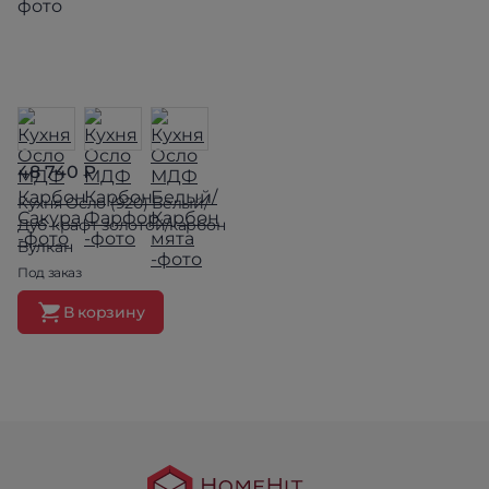
48 740 ₽
Кухня Осло (920) Белый/
Дуб крафт золотой/карбон
Вулкан
Под заказ
В корзину