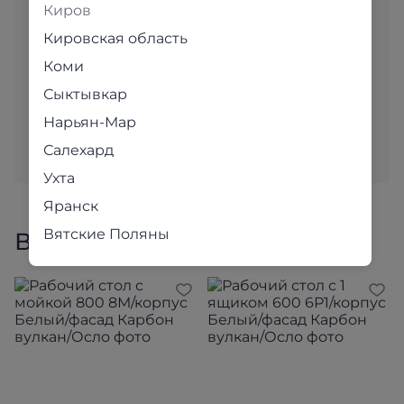
Киров
«вживую»?
Кировская область
Адреса магазинов
Коми
В наших уютных магазинах для вас с большим
Сыктывкар
вниманием подобраны самые популярные модели.
Нарьян-Мар
Приходите и убедитесь в качестве наших товаров
Салехард
лично!
Ухта
Яранск
Вятские Поляны
Все товары коллекции