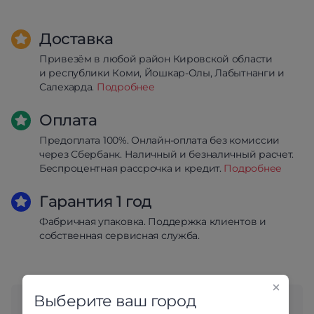
Доставка
Привезём в любой район Кировской области
и республики Коми, Йошкар-Олы, Лабытнанги и
Салехарда.
Подробнее
Оплата
Предоплата 100%. Онлайн-оплата без комиссии
через Сбербанк. Наличный и безналичный расчет.
Беспроцентная рассрочка и кредит.
Подробнее
Гарантия 1 год
Фабричная упаковка. Поддержка клиентов и
собственная сервисная служба.
Выберите ваш город
Любите выбирать мебель