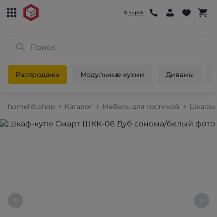
Киров
Распродажа
Модульные кухни
Диваны
homehit.shop
Каталог
Мебель для гостиной
Шкафы 