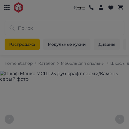
Киров
Распродажа
Модульные кухни
Диваны
homehit.shop
Каталог
Мебель для спальни
Шкафы д