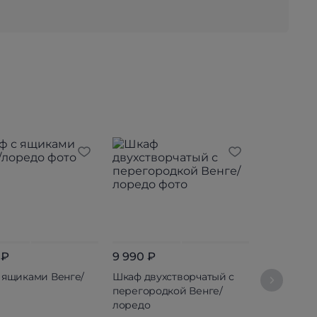
 ₽
9 990 ₽
 ящиками Венге/
Шкаф двухстворчатый с
12 090 ₽
перегородкой Венге/
лоредо
Шкаф дву