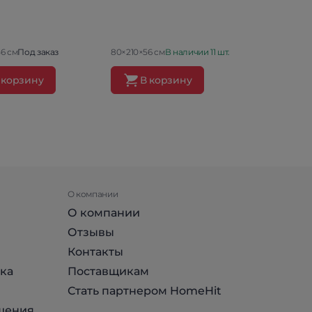
Белла Вен
56 см
Под заказ
80×210×56 см
В наличии 11 шт.
80.2×212×47 
 корзину
В корзину
В ко
О компании
О компании
Отзывы
Контакты
ка
Поставщикам
Стать партнером HomeHit
шения