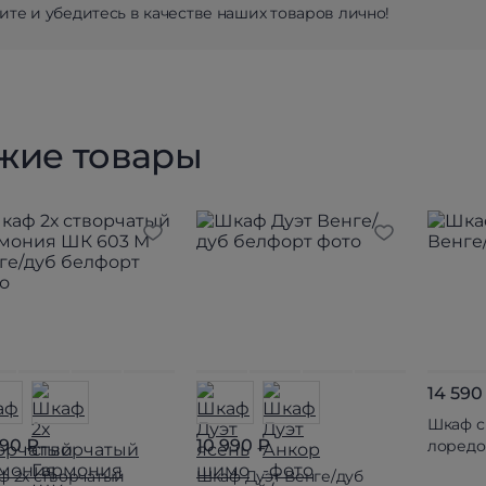
те и убедитесь в качестве наших товаров лично!
жие товары
14 590
Шкаф с
990 ₽
10 990 ₽
лоредо
ф 2х створчатый
Шкаф Дуэт Венге/дуб