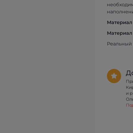
необходим
наполнени
Материал
Материал 
Реальный 
Д
Пр
Ки
и 
Олы
По