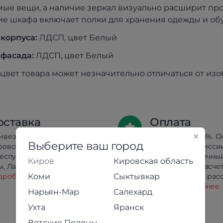
ые вещи, а наличие зеркал визуально расширит пр
е шкафа включает полки для хранения одежды и обув
 корпуса:
ЛДСП, цвет Белый
фасада:
ЛДСП, цвет Белый
цвет товара может незначительно отличаться от из
оставка
Оплата
ивезём в любой район
Предоплата 100%. О
Выберите ваш город
ровской области
оплата без комисси
республики Коми, Йошкар-
Сбербанк. Наличны
Киров
Кировская область
, Лабытнанги и Салехарда.
безналичный расчет
дробнее
Коми
Сыктывкар
Беспроцентная расс
кредит.
Подробнее
Нарьян-Мар
Салехард
Ухта
Яранск
Вятские Поляны