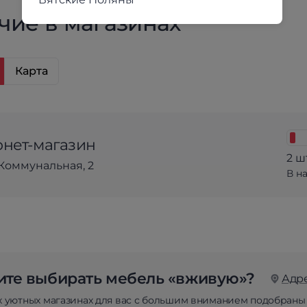
чие в магазинах
Карта
нет-магазин
2 ш
Коммунальная, 2
В н
те выбирать мебель «вживую»?
Адр
х уютных магазинах для вас с большим вниманием подобраны