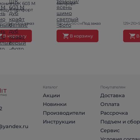
мония ШК 603 М
белфорт
ге/дуб белфорт
20×50 см
Под заказ
80×220×50 см
Под заказ
129×210×
В корзину
В корзину
В
Каталог
Покупателям
Акции
Доставка
Новинки
Оплата
2
Производители
Рассрочка
Инструкции
Подъем и сбор
@yandex.ru
Сервис
Условия согла