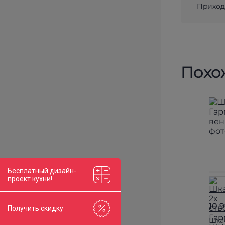
Приходи
Похо
Бесплатный дизайн-
проект кухни!
10 
Получить скидку
Шка