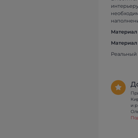
интерьеру
необходим
наполнени
Материал
Материал 
Реальный 
Д
Пр
Ки
и 
Олы
По