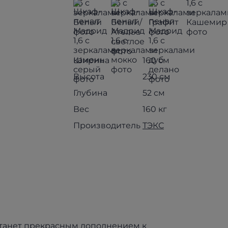
Ширина
160 см
Высота
230 см
Глубина
52 см
Вес
160 кг
Производитель
ТЭКС
танет прекрасным дополнением к