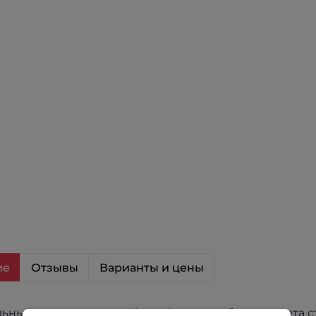
ие
Отзывы
Варианты и цены
ьный четырехдверный шкаф Мадрид белого цвета с