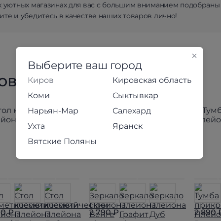
х уютных магазинах для вас с большим вниманием подобраны
те и убедитесь в качестве наших товаров лично!
Выберите ваш город
товары коллекции
Киров
Кировская область
Коми
Сыктывкар
Нарьян-Мар
Салехард
Ухта
Яранск
Вятские Поляны
90 ₽
2 790 ₽
2 890 