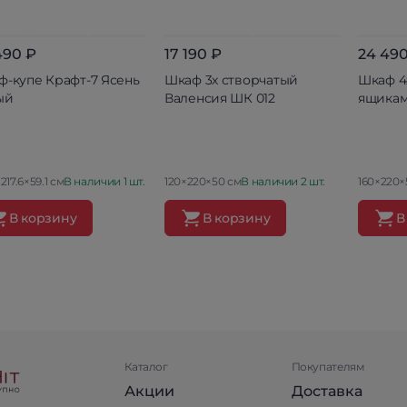
490 ₽
17 190 ₽
24 490
ф-купе Крафт-7 Ясень
Шкаф 3х створчатый
Шкаф 4
ый
Валенсия ШК 012
ящикам
×217.6×59.1 см
В наличии 1 шт.
120×220×50 см
В наличии 2 шт.
160×220×
В корзину
В корзину
В
Каталог
Покупателям
Акции
Доставка