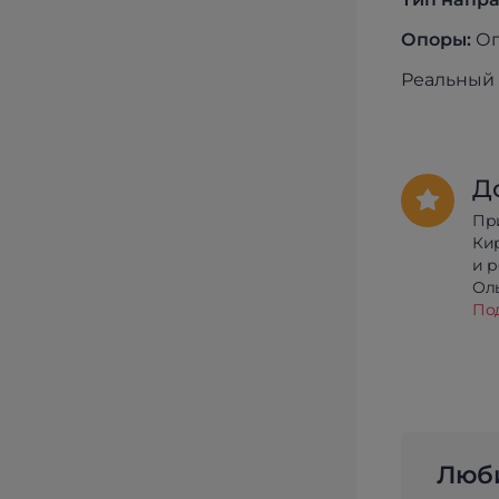
Опоры:
Оп
Реальный 
Д
Пр
Ки
и 
Олы
По
Люби