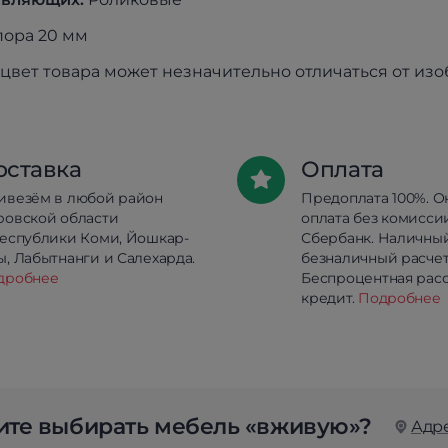
ора 20 мм
цвет товара может незначительно отличаться от из
оставка
Оплата
ивезём в любой район
Предоплата 100%. О
ровской области
оплата без комисси
республики Коми, Йошкар-
Сбербанк. Наличны
, Лабытнанги и Салехарда.
безналичный расчет
дробнее
Беспроцентная расс
кредит.
Подробнее
те выбирать мебель «вживую»?
Адр