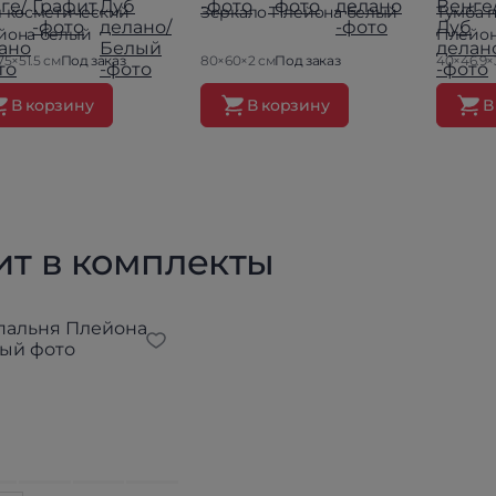
л косметический
Зеркало Плейона белый
Тумба 
йона белый
Плейон
75×51.5 см
Под заказ
80×60×2 см
Под заказ
40×46.9×
В корзину
В корзину
В
ит в комплекты