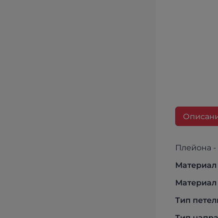
Описан
П
Материал 
Материал 
Тип петел
Тип напр