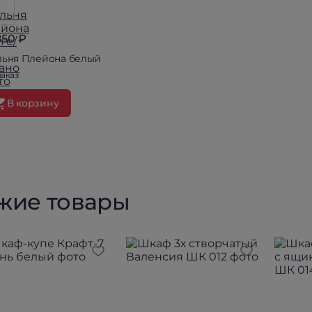
850 ₽
льня Плейона белый
заказ
В корзину
жие товары