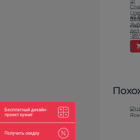
45 
Спа
Под 
Похо
Бесплатный дизайн-
проект кухни!
Получить скидку