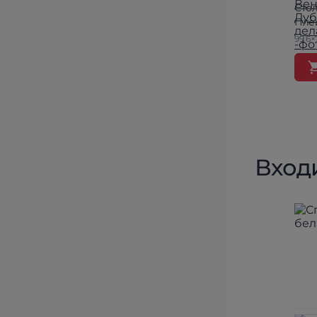
Сто
Пле
99.6×
Вход