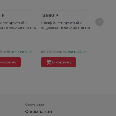
 ₽
13 890 ₽
19 590 ₽
х створчатый с
Шкаф 2х створчатый с
Шкаф 3х с
и Валенсия ШК 014
ящиками Валенсия ШК 011
ящиками В
50 см
В наличии 4 шт.
80×220×50 см
В наличии 3 шт.
120×220×50 
 корзину
В корзину
В ко
О компании
О компании