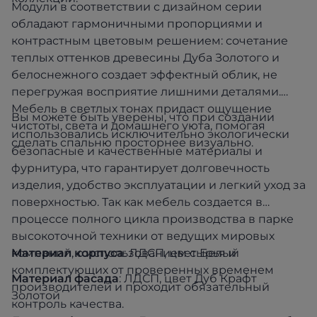
Модули в соответствии с дизайном серии
обладают гармоничными пропорциями и
контрастным цветовым решением: сочетание
теплых оттенков древесины Дуба Золотого и
белоснежного создает эффектный облик, не
перегружая восприятие лишними деталями.
Мебель в светлых тонах придаст ощущение
Вы можете быть уверены, что при создании
чистоты, света и домашнего уюта, помогая
использовались исключительно экологически
сделать спальню просторнее визуально.
безопасные и качественные материалы и
фурнитура, что гарантирует долговечность
изделия, удобство эксплуатации и легкий уход за
поверхностью. Так как мебель создается в
процессе полного цикла производства в парке
высокоточной техники от ведущих мировых
компаний, с использованием сырья и
Мат
ериал корпуса
: ЛДСП, цвет Белый
комплектующих от проверенных временем
Ма
териал фасада
: ЛДСП, цвет Дуб Крафт
производителей и проходит обязательный
Золотой
контроль качества.