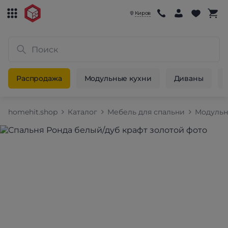
Киров
Распродажа
Модульные кухни
Диваны
homehit.shop
Каталог
Мебель для спальни
Модульн