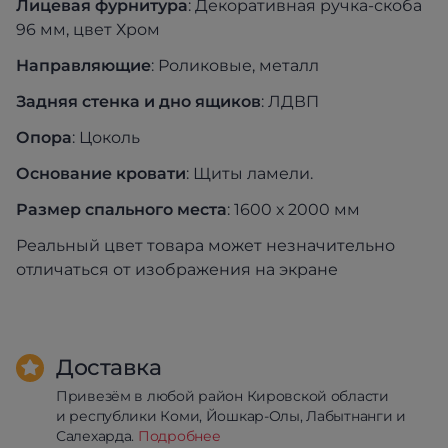
Лицев
ая фурнитура
: Декоративная ручка-скоба
96 мм, цвет Хром
Напра
вляющие
: Роликовые, металл
Задн
яя стенка и дно ящиков
: ЛДВП
Опор
а
: Цоколь
Основ
ание кровати
: Щиты ламели.
Размер спального места
: 1600 х 2000 мм
Реальный цвет товара может незначительно
отличаться от изображения на экране
Доставка
Привезём в любой район Кировской области
и республики Коми, Йошкар-Олы, Лабытнанги и
Салехарда.
Подробнее