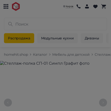
Киров
Распродажа
Модульные кухни
Диваны
homehit.shop
Каталог
Мебель для детской
Стеллаж