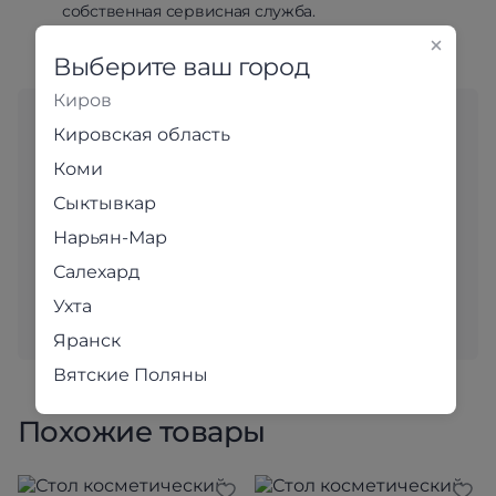
собственная сервисная служба.
Выберите ваш город
Киров
Любите выбирать мебель
Кировская область
«вживую»?
Коми
Адреса магазинов
Сыктывкар
Нарьян-Мар
В наших уютных магазинах для вас с большим
вниманием подобраны самые популярные модели.
Салехард
Приходите и убедитесь в качестве наших товаров
Ухта
лично!
Яранск
Вятские Поляны
Похожие товары