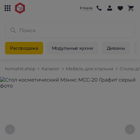
Киров
Распродажа
Модульные кухни
Диваны
homehit.shop
Каталог
Мебель для спальни
Столы д