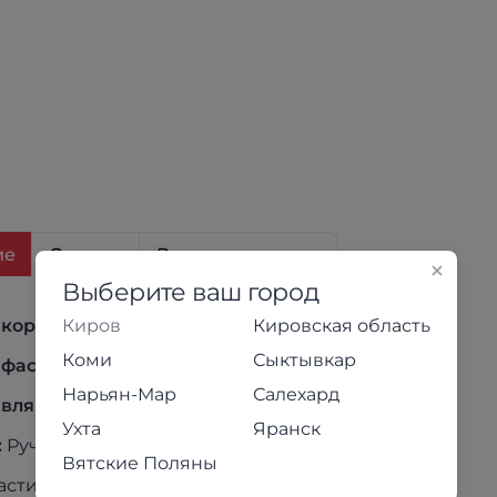
ие
Отзывы
Варианты и цены
Выберите ваш город
Киров
Кировская область
 корпуса:
ЛДСП, цвет Мокко
Коми
Сыктывкар
 фасада:
ЛДСП, цвет Мокко
Нарьян-Мар
Салехард
авляющих:
Шариковые
Ухта
Яранск
:
Ручка СТ-1 торцевая (черная)
Вятские Поляны
астиковая - подпятник