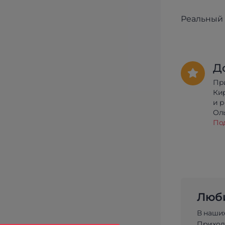
Реальный 
Д
Пр
Ки
и 
Олы
По
Люби
В наши
Приходи