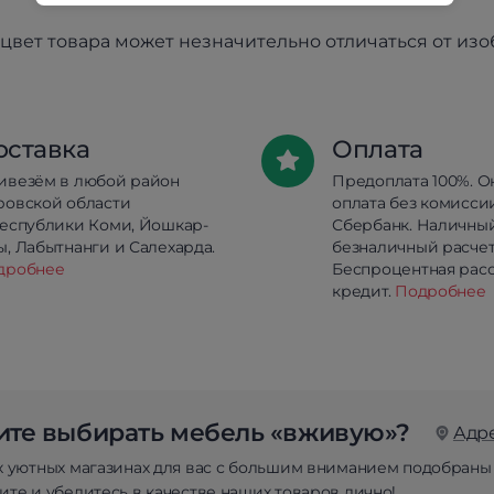
цвет товара может незначительно отличаться от из
оставка
Оплата
ивезём в любой район
Предоплата 100%. О
ровской области
оплата без комисси
республики Коми, Йошкар-
Сбербанк. Наличны
, Лабытнанги и Салехарда.
безналичный расчет
дробнее
Беспроцентная расс
кредит.
Подробнее
те выбирать мебель «вживую»?
Адр
х уютных магазинах для вас с большим вниманием подобраны
те и убедитесь в качестве наших товаров лично!