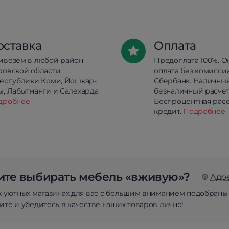
оставка
Оплата
ивезём в любой район
Предоплата 100%. О
ровской области
оплата без комисси
республики Коми, Йошкар-
Сбербанк. Наличны
, Лабытнанги и Салехарда.
безналичный расчет
дробнее
Беспроцентная расс
кредит.
Подробнее
те выбирать мебель «вживую»?
Адр
х уютных магазинах для вас с большим вниманием подобраны
те и убедитесь в качестве наших товаров лично!