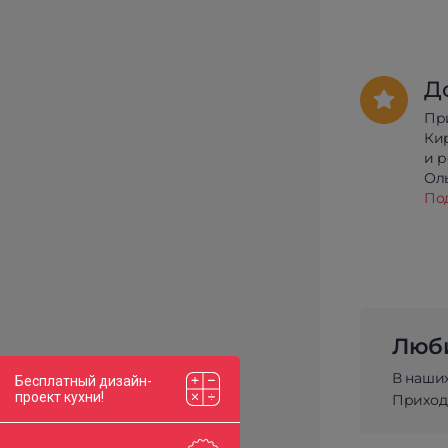
Д
Пр
Ки
и 
Олы
По
Люби
В наши
Бесплатный дизайн-
проект кухни!
Приходи