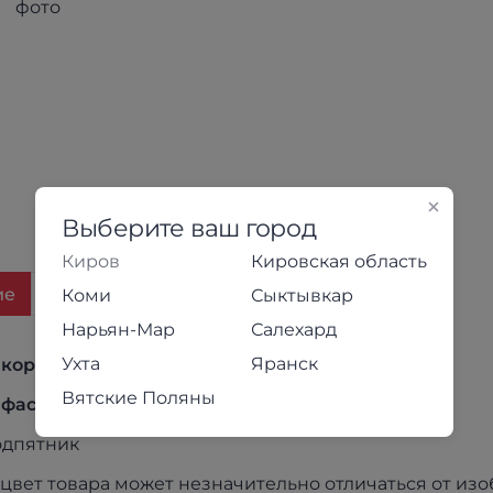
Выберите ваш город
Киров
Кировская область
ие
Отзывы
Варианты и цены
Коми
Сыктывкар
Нарьян-Мар
Салехард
Ухта
Яранск
корпуса:
ЛДСП, цвет Дуб крафт золотой
Вятские Поляны
фасада:
ЛДСП, цвет серый Графит
дпятник
цвет товара может незначительно отличаться от из