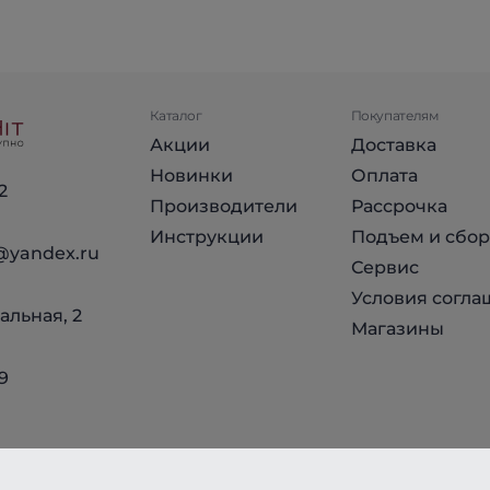
Каталог
Покупателям
Акции
Доставка
Новинки
Оплата
2
Производители
Рассрочка
Инструкции
Подъем и сбор
@yandex.ru
Сервис
Условия согла
альная, 2
Магазины
9