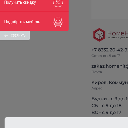
Получить скидку
Подобрать мебель
СВЕРНУТЬ
+7 8332 20-42-9
Сегодня с 9 до 17
zakaz.homehit
Почта
Киров, Коммун
Адрес
Будни - с 9 до 1
СБ - с 9 до 18
ВС - с 9 до 17
Режим работы