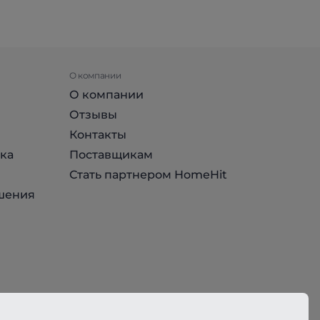
О компании
О компании
Отзывы
Контакты
ка
Поставщикам
Стать партнером HomeHit
шения