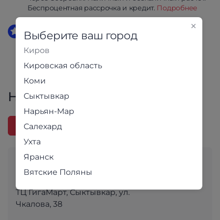
Беспроцентная рассрочка и кредит.
Подробнее
Гарантия 1 год
Выберите ваш город
Фабричная упаковка. Поддержка клиентов и
Киров
собственная сервисная служба.
Кировская область
Коми
Наличие в магазинах
Сыктывкар
Нарьян-Мар
Адреса
Карта
Салехард
Ухта
Яранск
Магазин в ТЦ
Вятские Поляны
"ГигаМарт"
ТЦ ГигаМарт, Сыктывкар, ул.
Чкалова, 38