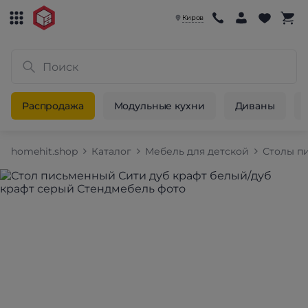
Киров
Распродажа
Модульные кухни
Диваны
homehit.shop
Каталог
Мебель для детской
Столы п