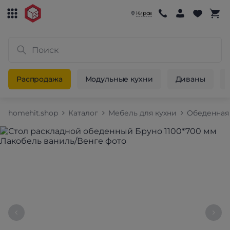
Киров
Распродажа
Модульные кухни
Диваны
homehit.shop
Каталог
Мебель для кухни
Обеденная