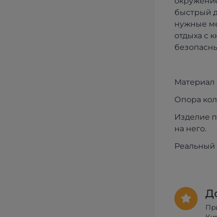
окружение
быстрый д
нужные ме
отдыха с 
безопасн
Материал 
Опора кол
Изделие п
на него.
Реальный 
Д
Пр