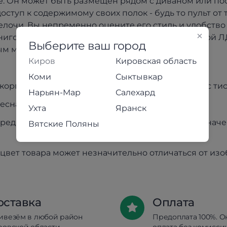
. Он может быть размещен рядом с диваном или по
оступ к содержимому своих полок - будь то пульт от
лочи. Вы непременно оцените его стиль и удобство
книгой. Журнальный столик выполнен из надежной ЛД
Выберите ваш город
ым материалом.
Киров
Кировская область
Коми
Сыктывкар
корпуса: ЛДСП, цвет Дуб Крафт Золотой / Белый с т
Нарьян-Мар
Салехард
есная пластиковая, цвет Черный
Ухта
Яранск
редназначено для использования строго по назначен
Вятские Поляны
цвет товара может незначительно отличаться от из
оставка
Оплата
ивезём в любой район
Предоплата 100%. О