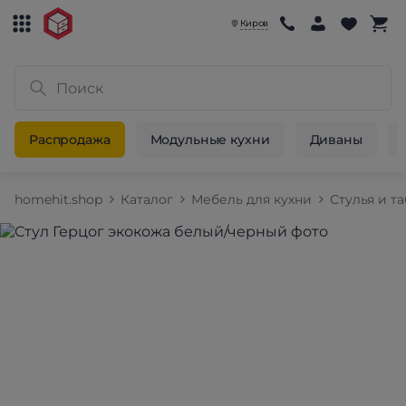
Киров
Распродажа
Модульные кухни
Диваны
homehit.shop
Каталог
Мебель для кухни
Стулья и т