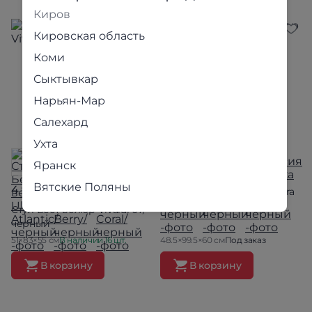
Киров
Кировская область
Коми
Сыктывкар
Нарьян-Мар
Салехард
Ухта
Яранск
5 790 ₽
Вятские Поляны
4 990 ₽
Стул Валенсия велюр Ultra
Forest/черный
Стул Бест велюр Vivaldi 07/
черный
51×83×55 см
В наличии 16 шт.
48.5×99.5×60 см
Под заказ
В корзину
В корзину