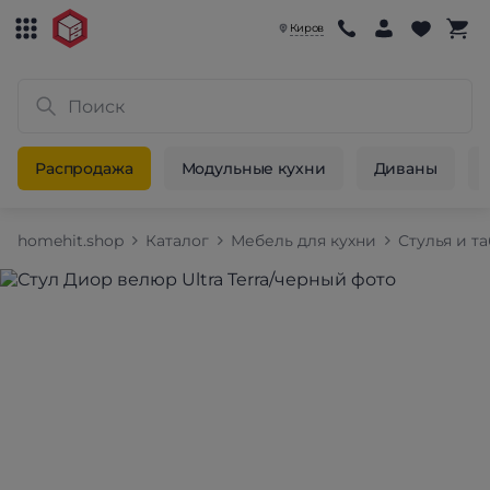
Киров
Распродажа
Модульные кухни
Диваны
homehit.shop
Каталог
Мебель для кухни
Стулья и т