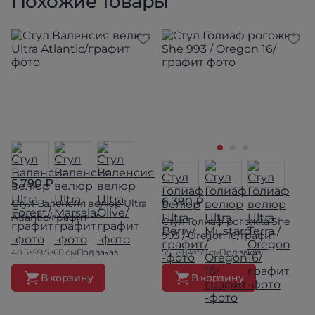
Похожие товары
5 790 ₽
6 390 ₽
Стул Валенсия велюр Ultra
Atlantic/графит
Стул Голиаф рогожка She
993 / Oregon 16/графит
48.5×99.5×60 см
Под заказ
55.5×84×59 см
Под заказ
В корзину
В корзину