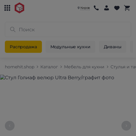
Киров
Распродажа
Модульные кухни
Диваны
homehit.shop
Каталог
Мебель для кухни
Стулья и т