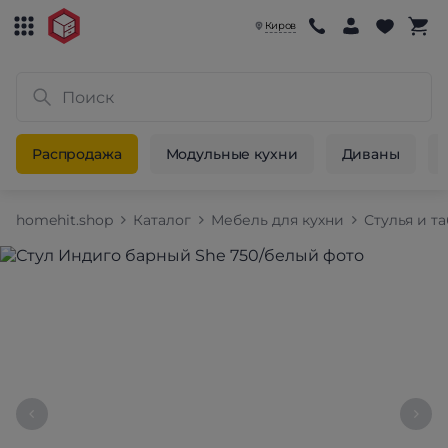
Киров
Распродажа
Модульные кухни
Диваны
homehit.shop
Каталог
Мебель для кухни
Стулья и т