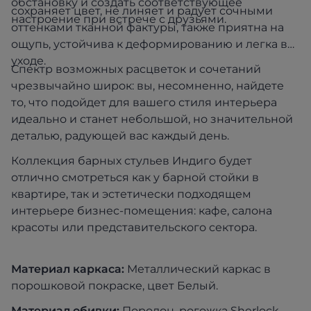
обстановку и создать соответствующее
сохраняет цвет, не линяет и радует сочными
настроение при встрече с друзьями.
оттенками тканной фактуры, также приятна на
ощупь, устойчива к деформированию и легка в
уходе.
Спектр возможных расцветок и сочетаний
чрезвычайно широк: вы, несомненно, найдете
то, что подойдет для вашего стиля интерьера
идеально и станет небольшой, но значительной
деталью, радующей вас каждый день.
Коллекция барных стульев Индиго будет
отлично смотреться как у барной стойки в
квартире, так и эстетически подходящем
интерьере бизнес-помещения: кафе, салона
красоты или представительского сектора.
Материал каркаса:
Металлический каркас в
порошковой покраске, цвет Белый.
Материал обивки:
Поролон, рогожка Sherlock,